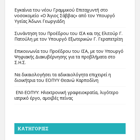
Εγκαίνια του νέου Γραμμικού Επιταχυντή στο
νοσοκομείο «Ο Άγιος Σάββας» από τον Υπουργό
Υγείας Άδωνι Γεωργιάδη
Συνάντηση του Προέδρου του ΙΣΑ και της Ελιτούρ Γ.
Πατούλη με τον Υπουργό Εξωτερικών Γ. Γεραπετρίτη
Επικοινωνία του Προέδρου του ΙΣΑ, με τον Υπουργό
Ψηφιακής Διακυβέρνησης για τα προβλήματα στο
Σ.Η.Σ.
Να δικαιολογήσει τα αδικαιολόγητα επιχειρεί η
διοικήτρια του ΕΟΠΥΥ Θεανώ Καρποδίνη
ΕΝΙ-ΕΟΠΥΥ: Ηλεκτρονική γραφειοκρατία, λιγότερο
ιατρικό έργο, αμοιβές πείνας
KΑΤΗΓΟΡΊΕΣ