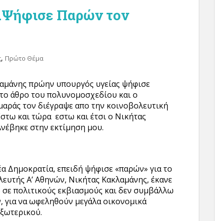
.Ψήφισε Παρών τον
,
ς
Πρώτο Θέμα
λαμάνης πρώην υπουργός υγείας ψήφισε
το άθρο του πολυνομοσχεδίου και ο
αράς τον διέγραψε απο την κοινοβολευτική
Εστω και τώρα εστω και έτσι ο Νικήτας
Ανέβηκε στην εκτίμηση μου.
α Δημοκρατία, επειδή ψήφισε «παρών» για το
ευτής Α’ Αθηνών, Νικήτας Κακλαμάνης, έκανε
σε πολιτικούς εκβιασμούς και δεν συμβάλλω
 για να ωφεληθούν μεγάλα οικονομικά
εξωτερικού.