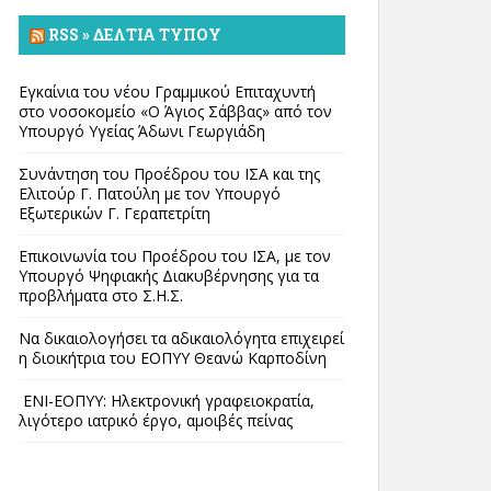
RSS » ΔΕΛΤΊΑ ΤΎΠΟΥ
Εγκαίνια του νέου Γραμμικού Επιταχυντή
στο νοσοκομείο «Ο Άγιος Σάββας» από τον
Υπουργό Υγείας Άδωνι Γεωργιάδη
Συνάντηση του Προέδρου του ΙΣΑ και της
Ελιτούρ Γ. Πατούλη με τον Υπουργό
Εξωτερικών Γ. Γεραπετρίτη
Επικοινωνία του Προέδρου του ΙΣΑ, με τον
Υπουργό Ψηφιακής Διακυβέρνησης για τα
προβλήματα στο Σ.Η.Σ.
Να δικαιολογήσει τα αδικαιολόγητα επιχειρεί
η διοικήτρια του ΕΟΠΥΥ Θεανώ Καρποδίνη
ΕΝΙ-ΕΟΠΥΥ: Ηλεκτρονική γραφειοκρατία,
λιγότερο ιατρικό έργο, αμοιβές πείνας