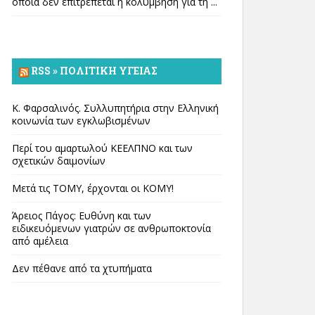
οποία δεν επιτρέπεται η κολύμβηση για τη ...
RSS » ΠΟΛΙΤΙΚΉ ΥΓΕΊΑΣ
Κ. Φαρσαλινός. Συλλυπητήρια στην Ελληνική
κοινωνία των εγκλωβισμένων
Περί του αμαρτωλού ΚΕΕΛΠΝΟ και των
σχετικών δαιμονίων
Μετά τις ΤΟΜΥ, έρχονται οι ΚΟΜΥ!
Άρειος Πάγος: Ευθύνη και των
ειδικευόμενων γιατρών σε ανθρωποκτονία
από αμέλεια
Δεν πέθανε από τα χτυπήματα