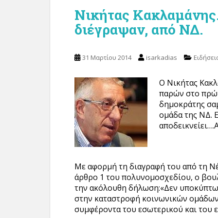
Νικήτας Κακλαμάνης
διέγραψαν, από ΝΔ.
31 Μαρτίου 2014
isarkadias
Ειδήσει
Ο Νικήτας Κακ
παρών στο πρώ
δημοκράτης σαμ
ομάδα της ΝΔ. 
αποδεικνείει….
Mε αφορμή τη διαγραφή του από τη Νέ
άρθρο 1 του πολυνομοσχεδίου, ο βουλ
την ακόλουθη δήλωση:«Δεν υποκύπτω 
στην καταστροφή κοινωνικών ομάδων,
συμφέροντα του εσωτερικού και του 