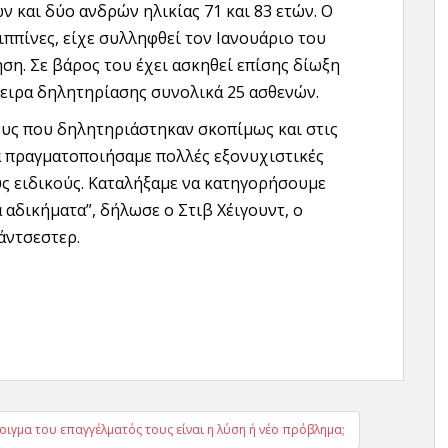
ν και δύο ανδρών ηλικίας 71 και 83 ετών. Ο
ιππίνες, είχε συλληφθεί τον Ιανουάριο του
ση. Σε βάρος του έχει ασκηθεί επίσης δίωξη
πειρα δηλητηρίασης συνολικά 25 ασθενών.
ους που δηλητηριάστηκαν σκοπίμως και στις
ια πραγματοποιήσαμε πολλές εξονυχιστικές
ς ειδικούς. Καταλήξαμε να κατηγορήσουμε
αδικήματα”, δήλωσε ο Στιβ Χέιγουντ, ο
άντσεστερ.
γµα του επαγγέλµατός τους είναι η λύση ή νέο πρόβληµα;