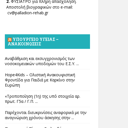
2.
ΦΥΣΙΑΤΡΟ για πλήρη απασχόληση.
Αποστολή βιογραφικών στο e-mail:
cv@palladion-rehab.gr
ΥΠΟΥΡΓΕΊΟ ΥΓΕΊΑΣ –
ΑΝΑΚΟΙΝΏΣΕΙΣ
Αναβάθμιση και εκσυγχρονισμός των
νοσοκομειακών υποδομών του Ε.Σ.Υ. ...
Hope4Kids – Ολιστική Ανακουφιστική
Φροντίδα για Παιδιά με Καρκίνο στην
Ευρώπη
«Τροποποίηση (1η) της υπό στοιχεία αρ.
πρωτ. Γ5α / Γ.Π. ...
Παρέχονται διευκρινίσεις αναφορικά με την
αναγνώριση χρόνου άσκησης στην ...