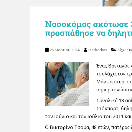
Νοσοκόμος σκότωσε 3
προσπάθησε να δηλητη
29 Μαρτίου 2014
isarkadias
Δίχως κ
Ένας Βρετανός 
τουλάχιστον τρ
Μάντσεστερ, στ
σήμερα ενώπιον
Συνολικά 18 ασ
Στόκπορτ, δηλ
τον Ιούνιο και τον Ιούλιο του 2011 κα
Ο Βικτορίνο Τσούα, 48 ετών, πατέρας 