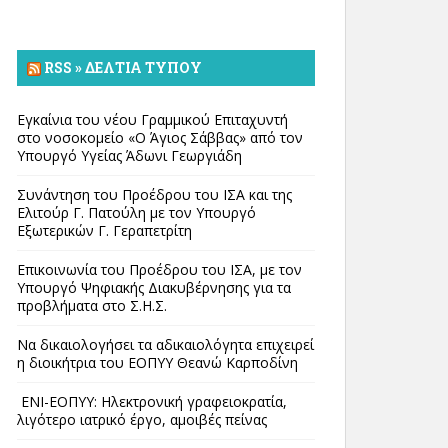
RSS » ΔΕΛΤΊΑ ΤΎΠΟΥ
Εγκαίνια του νέου Γραμμικού Επιταχυντή
στο νοσοκομείο «Ο Άγιος Σάββας» από τον
Υπουργό Υγείας Άδωνι Γεωργιάδη
Συνάντηση του Προέδρου του ΙΣΑ και της
Ελιτούρ Γ. Πατούλη με τον Υπουργό
Εξωτερικών Γ. Γεραπετρίτη
Επικοινωνία του Προέδρου του ΙΣΑ, με τον
Υπουργό Ψηφιακής Διακυβέρνησης για τα
προβλήματα στο Σ.Η.Σ.
Να δικαιολογήσει τα αδικαιολόγητα επιχειρεί
η διοικήτρια του ΕΟΠΥΥ Θεανώ Καρποδίνη
ΕΝΙ-ΕΟΠΥΥ: Ηλεκτρονική γραφειοκρατία,
λιγότερο ιατρικό έργο, αμοιβές πείνας