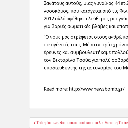
θανάτους αυτούς, μιας γυναίκας 44 ετώ
νοσοκόμος, που κατάγεται από τις Φιλ
2012 αλλά αφέθηκε ελεύθερος με εγγύη
για βαριές σωματικές βλάβες και από
“Ο νους μας στρέφεται στους ανθρώπ
οικογένειές τους. Μέσα σε τρία χρόν
έρευνες και συμβουλευτήκαμε πολλού
τον Βικτορίνο Τσούα για πολύ σοβαρά 
υποδιευθυντής της αστυνομίας του Μ
Read more: http://www.newsbomb.gr/
Πλοήγηση
Τρίτη άποψη. Φαρµακοποιοί και απελευθέρωση.Το άνοι