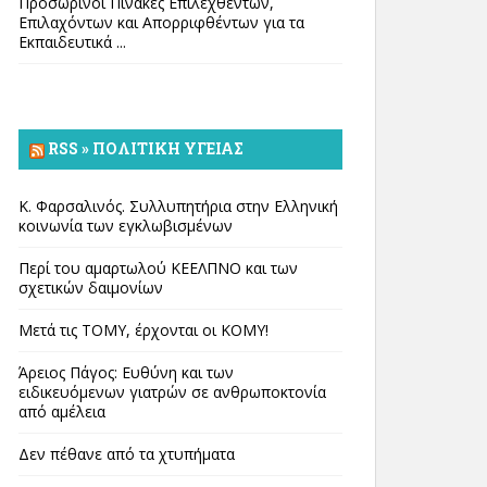
Προσωρινοί Πίνακες Επιλεχθέντων,
Επιλαχόντων και Απορριφθέντων για τα
Εκπαιδευτικά ...
RSS » ΠΟΛΙΤΙΚΉ ΥΓΕΊΑΣ
Κ. Φαρσαλινός. Συλλυπητήρια στην Ελληνική
κοινωνία των εγκλωβισμένων
Περί του αμαρτωλού ΚΕΕΛΠΝΟ και των
σχετικών δαιμονίων
Μετά τις ΤΟΜΥ, έρχονται οι ΚΟΜΥ!
Άρειος Πάγος: Ευθύνη και των
ειδικευόμενων γιατρών σε ανθρωποκτονία
από αμέλεια
Δεν πέθανε από τα χτυπήματα