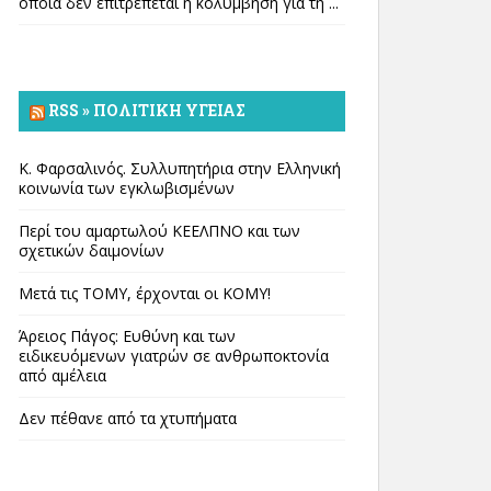
οποία δεν επιτρέπεται η κολύμβηση για τη ...
RSS » ΠΟΛΙΤΙΚΉ ΥΓΕΊΑΣ
Κ. Φαρσαλινός. Συλλυπητήρια στην Ελληνική
κοινωνία των εγκλωβισμένων
Περί του αμαρτωλού ΚΕΕΛΠΝΟ και των
σχετικών δαιμονίων
Μετά τις ΤΟΜΥ, έρχονται οι ΚΟΜΥ!
Άρειος Πάγος: Ευθύνη και των
ειδικευόμενων γιατρών σε ανθρωποκτονία
από αμέλεια
Δεν πέθανε από τα χτυπήματα