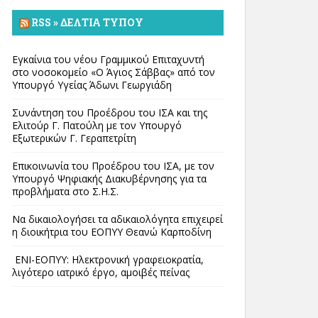
RSS » ΔΕΛΤΊΑ ΤΎΠΟΥ
Εγκαίνια του νέου Γραμμικού Επιταχυντή
στο νοσοκομείο «Ο Άγιος Σάββας» από τον
Υπουργό Υγείας Άδωνι Γεωργιάδη
Συνάντηση του Προέδρου του ΙΣΑ και της
Ελιτούρ Γ. Πατούλη με τον Υπουργό
Εξωτερικών Γ. Γεραπετρίτη
Επικοινωνία του Προέδρου του ΙΣΑ, με τον
Υπουργό Ψηφιακής Διακυβέρνησης για τα
προβλήματα στο Σ.Η.Σ.
Να δικαιολογήσει τα αδικαιολόγητα επιχειρεί
η διοικήτρια του ΕΟΠΥΥ Θεανώ Καρποδίνη
ΕΝΙ-ΕΟΠΥΥ: Ηλεκτρονική γραφειοκρατία,
λιγότερο ιατρικό έργο, αμοιβές πείνας