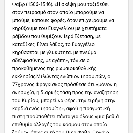
Φαβρ (1506-1546). «Η σκέψη μου ταξιδεύει
στον πειρασμό στον οποίο μπορούμε να
μπούμε, κάποιες φορές, όταν επιχειρούμε να
κηρύξουμε του Ευαγγελίου με χτυπήματα
ράβδου που θυμίζουν Ιερά Εξέταση, με
καταδίκες. Είναι λάθος, το Ευαγγέλιο
κηρύσσεται με γλυκύτητα, με πνεύμα
αδελφοσύνης, με αγάπη», τόνισε ο
προκαθήμενος της ρωμαιοκαθολικής
εκκλησίας.Μιλώντας ενώπιον ιησουιτών, ο
77χρονος Φραγκίσκος πρόσθεσε ότι «μόνον η
ανησυχία, η διαρκής τάση προς την αναζήτηση
του Κυρίου, μπορεί να φέρει την ειρήνη στην
καρδιά ενός ιησουίτη», αφού η πραγματική
πίστη προϋποθέτει πάντα για όλους «μια βαθιά
επιθυμία αλλαγής του κόσμου στον οποίο
ζούμε», όπως αυτή του Πιερ Φαβρ. Πηγή: e-