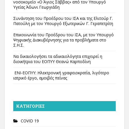
νοσοκομείο «Ο Άγιος Σάββας» από τον Υπουργό
Υγείας Άδωνι Γεωργιάδη
Συνάντηση του Προέδρου του ΙΣΑ και της Ελιτούρ Γ.
Πατούλη με τον Υπουργό Εξωτερικών Γ. Γεραπετρίτη
Επικοινωνία του Προέδρου του ΙΣΑ, με τον Υπουργό
Ψηφιακής Διακυβέρνησης για τα προβλήματα στο
Σ.Η.Σ.
Να δικαιολογήσει τα αδικαιολόγητα επιχειρεί η
διοικήτρια του ΕΟΠΥΥ Θεανώ Καρποδίνη
ΕΝΙ-ΕΟΠΥΥ: Ηλεκτρονική γραφειοκρατία, λιγότερο
ιατρικό έργο, αμοιβές πείνας
KΑΤΗΓΟΡΊΕΣ
COVID 19