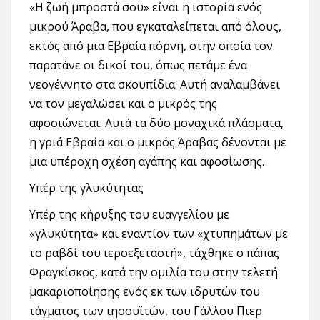
«Η ζωή μπροστά σου» είναι η ιστορία ενός
μικρού Άραβα, που εγκαταλείπεται από όλους,
εκτός από μια Εβραία πόρνη, στην οποία τον
παρατάνε οι δικοί του, όπως πετάμε ένα
νεογέννητο στα σκουπίδια. Αυτή αναλαμβάνει
να τον μεγαλώσει και ο μικρός της
αφοσιώνεται. Αυτά τα δύο μοναχικά πλάσματα,
η γριά Εβραία και ο μικρός Άραβας δένονται με
μια υπέροχη σχέση αγάπης και αφοσίωσης.
Υπέρ της γλυκύτητας
Υπέρ της κήρυξης του ευαγγελίου με
«γλυκύτητα» και εναντίον των «χτυπημάτων με
το ραβδί του ιεροεξεταστή», τάχθηκε ο πάπας
Φραγκίσκος, κατά την ομιλία του στην τελετή
μακαριοποίησης ενός εκ των ιδρυτών του
τάγματος των ιησουϊτών, του Γάλλου Πιερ