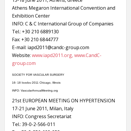
15-18 June 2011, Athens, Greece
Athens Megaron International Convention and
Exhibition Center
INFO: C & C International Group of Companies
Τel.: +30 210 6889130
Fax: +30 210 6844777
E-mail: iapd2011@candc-group.com
Website:
www.iapd2011.org,
www.CandC-
group.com
SOCIETY FOR VASCULAR SURGERY
16- 18 Ιουνίου 2011 Chicago, Illinois
INFO: VascularAnnualMeeting.org
21st EUROPEAN MEETING ON HYPERTENSION
17-21 June 2011, Milan, Italy
INFO: Congress Secretariat
Tel.: 39-0-2-566-011