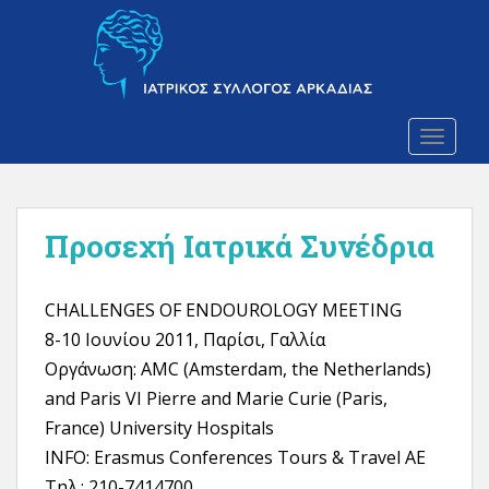
S
k
i
p
t
o
TOGGLE
m
a
i
Προσεχή Ιατρικά Συνέδρια
n
c
o
CHALLENGES OF ENDOUROLOGY MEETING
n
t
8-10 Ιουνίου 2011, Παρίσι, Γαλλία
e
Οργάνωση: AMC (Amsterdam, the Netherlands)
n
and Paris VI Pierre and Marie Curie (Paris,
t
France) University Hospitals
INFO: Erasmus Conferences Tours & Travel AE
Tηλ.: 210-7414700