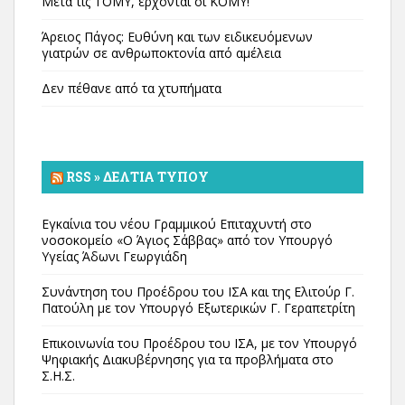
Μετά τις ΤΟΜΥ, έρχονται οι ΚΟΜΥ!
Άρειος Πάγος: Ευθύνη και των ειδικευόμενων
γιατρών σε ανθρωποκτονία από αμέλεια
Δεν πέθανε από τα χτυπήματα
RSS » ΔΕΛΤΊΑ ΤΎΠΟΥ
Εγκαίνια του νέου Γραμμικού Επιταχυντή στο
νοσοκομείο «Ο Άγιος Σάββας» από τον Υπουργό
Υγείας Άδωνι Γεωργιάδη
Συνάντηση του Προέδρου του ΙΣΑ και της Ελιτούρ Γ.
Πατούλη με τον Υπουργό Εξωτερικών Γ. Γεραπετρίτη
Επικοινωνία του Προέδρου του ΙΣΑ, με τον Υπουργό
Ψηφιακής Διακυβέρνησης για τα προβλήματα στο
Σ.Η.Σ.