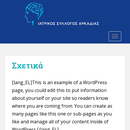
S
k
i
p
t
o
TOGGLE
m
a
i
Σχετικά
n
c
o
[lang_EL]This is an example of a WordPress
n
t
page, you could edit this to put information
e
about yourself or your site so readers know
n
where you are coming from. You can create as
t
many pages like this one or sub-pages as you
like and manage all of your content inside of
WordPress.[/lang_EL]