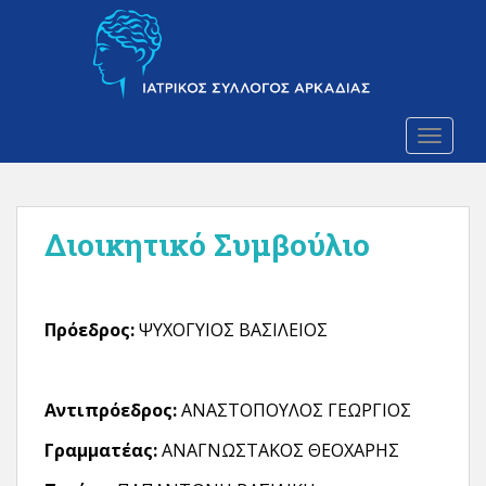
S
k
i
p
t
o
TOGGLE
m
a
i
Διοικητικό Συμβούλιο
n
c
o
n
Πρόεδρος:
ΨΥΧΟΓΥΙΟΣ ΒΑΣΙΛΕΙΟΣ
t
e
n
Αντιπρόεδρος:
ΑΝΑΣΤΟΠΟΥΛΟΣ ΓΕΩΡΓΙΟΣ
t
Γραμματέας:
ΑΝΑΓΝΩΣΤΑΚΟΣ ΘΕΟΧΑΡΗΣ