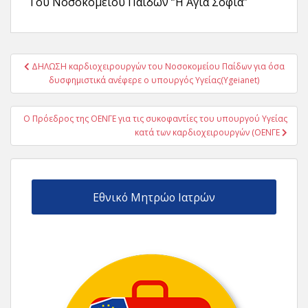
Του Νοσοκομείου Παίδων ‘’Η Αγία Σοφία’’
Πλοήγηση
ΔΗΛΩΣΗ καρδιοχειρουργών του Νοσοκομείου Παίδων για όσα
άρθρων
δυσφημιστικά ανέφερε ο υπουργός Υγείας(Υgeianet)
Ο Πρόεδρος της ΟΕΝΓΕ για τις συκοφαντίες του υπουργού Υγείας
κατά των καρδιοχειρουργών (ΟΕΝΓΕ
Εθνικό Μητρώο Ιατρών