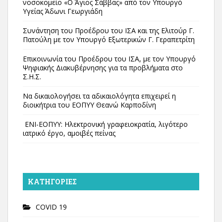
νοσοκομείο «Ο Άγιος Σάββας» από τον Υπουργό
Υγείας Άδωνι Γεωργιάδη
Συνάντηση του Προέδρου του ΙΣΑ και της Ελιτούρ Γ.
Πατούλη με τον Υπουργό Εξωτερικών Γ. Γεραπετρίτη
Επικοινωνία του Προέδρου του ΙΣΑ, με τον Υπουργό
Ψηφιακής Διακυβέρνησης για τα προβλήματα στο
Σ.Η.Σ.
Να δικαιολογήσει τα αδικαιολόγητα επιχειρεί η
διοικήτρια του ΕΟΠΥΥ Θεανώ Καρποδίνη
ΕΝΙ-ΕΟΠΥΥ: Ηλεκτρονική γραφειοκρατία, λιγότερο
ιατρικό έργο, αμοιβές πείνας
KΑΤΗΓΟΡΊΕΣ
COVID 19