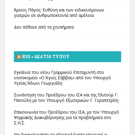
Άρειος Πάγος: Ευθύνη και των ειδικευόμενων
γιατρών σε ανθρωποκτονία από αμέλεια
Δεν πέθανε από τα χτυπήματα
RSS » ΔΕΛΤΊΑ ΤΎΠΟΥ
Εγκαίνια του νέου Γραμμικού Επιταχυντή στο
νοσοκομείο «Ο Άγιος Σάββας» από τον Υπουργό
Υγείας Άδωνι Γεωργιάδη
Συνάντηση του Προέδρου του ΙΣΑ και της Ελιτούρ Γ.
Πατούλη με τον Υπουργό Εξωτερικών Γ. Γεραπετρίτη
Επικοινωνία του Προέδρου του ΙΣΑ, με τον Υπουργό
Ψηφιακής Διακυβέρνησης για τα προβλήματα στο
Σ.Η.Σ.
Να δικαιολογήσει τα αδικαιολόγητα επιχειρεί η