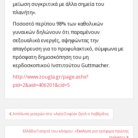
μείωση συγκριτικά με άλλα σημεία του
πλανήτη».
Ποσοστό περίπου 98% των καθολικών
γυναικών δηλώνουν ότι παραμένουν
σεξουαλικά ενεργές, αψηφώντας την
απαγόρευση για το προφυλακτικό, σύμφωνα με
πρόσφατη δημοσκόπηση του μη
κερδοσκοπικού Ινστιτούτου Guttmacher.
http://www.zougla.gr/page.ashx?
pid=2&aid=406201&cid=5
Πλοήγηση
Απόλυση γιατρών στο «Αγία Σοφία» ζητά ο Λοβέρδος
άρθρων
Ελλάδα.Γιατροί του κόσμου: «Έκκληση για τρόφιμα πρώτης
ανάγκης»