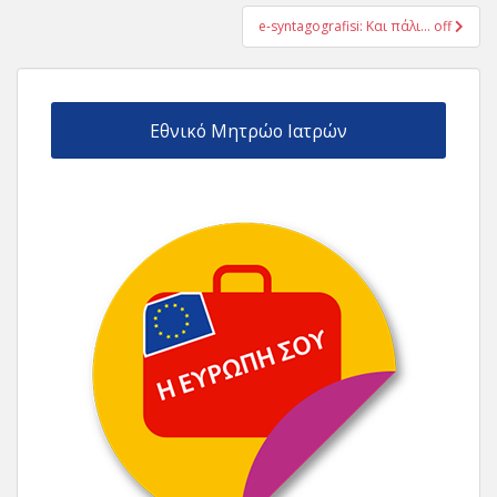
e-syntagografisi: Και πάλι… off
Εθνικό Μητρώο Ιατρών