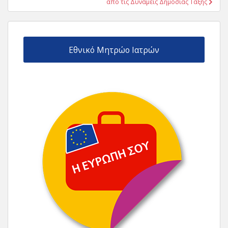
απο τις Δυνάμεις Δημόσιας Τάξης
Εθνικό Μητρώο Ιατρών