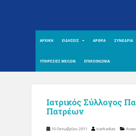
S
k
i
p
t
o
ΑΡΧΙΚΗ
ΕΙΔΗΣΕΙΣ
ΑΡΘΡΑ
ΣΥΝΕΔΡΙΑ
m
a
i
ΥΠΗΡΕΣΙΕΣ ΜΕΛΩΝ
ΕΠΙΚΟΙΝΩΝΙΑ
n
c
o
n
t
Ιατρικός Σύλλογος Π
e
n
Πατρέων
t
10 Οκτωβρίου 2011
isarkadias
Ανακ