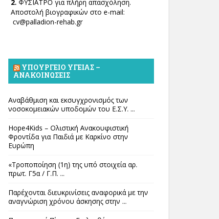
2.
ΦΥΣΙΑΤΡΟ για πλήρη απασχόληση.
Αποστολή βιογραφικών στο e-mail:
cv@palladion-rehab.gr
ΥΠΟΥΡΓΕΊΟ ΥΓΕΊΑΣ –
ΑΝΑΚΟΙΝΏΣΕΙΣ
Αναβάθμιση και εκσυγχρονισμός των
νοσοκομειακών υποδομών του Ε.Σ.Υ. ...
Hope4Kids – Ολιστική Ανακουφιστική
Φροντίδα για Παιδιά με Καρκίνο στην
Ευρώπη
«Τροποποίηση (1η) της υπό στοιχεία αρ.
πρωτ. Γ5α / Γ.Π. ...
Παρέχονται διευκρινίσεις αναφορικά με την
αναγνώριση χρόνου άσκησης στην ...