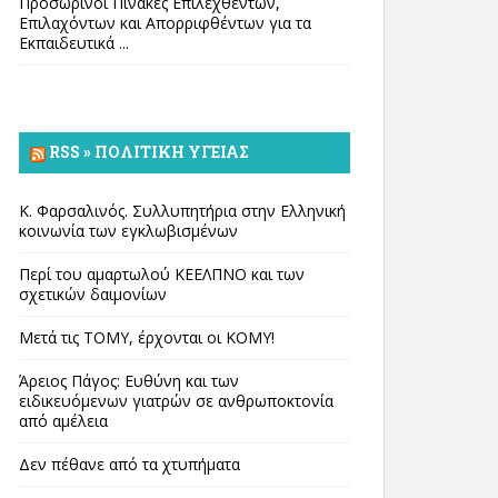
Προσωρινοί Πίνακες Επιλεχθέντων,
Επιλαχόντων και Απορριφθέντων για τα
Εκπαιδευτικά ...
RSS » ΠΟΛΙΤΙΚΉ ΥΓΕΊΑΣ
Κ. Φαρσαλινός. Συλλυπητήρια στην Ελληνική
κοινωνία των εγκλωβισμένων
Περί του αμαρτωλού ΚΕΕΛΠΝΟ και των
σχετικών δαιμονίων
Μετά τις ΤΟΜΥ, έρχονται οι ΚΟΜΥ!
Άρειος Πάγος: Ευθύνη και των
ειδικευόμενων γιατρών σε ανθρωποκτονία
από αμέλεια
Δεν πέθανε από τα χτυπήματα