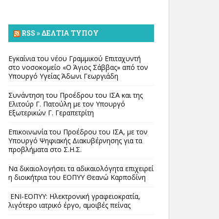
RSS » ΔΕΛΤΊΑ ΤΎΠΟΥ
Εγκαίνια του νέου Γραμμικού Επιταχυντή
στο νοσοκομείο «Ο Άγιος Σάββας» από τον
Υπουργό Υγείας Άδωνι Γεωργιάδη
Συνάντηση του Προέδρου του ΙΣΑ και της
Ελιτούρ Γ. Πατούλη με τον Υπουργό
Εξωτερικών Γ. Γεραπετρίτη
Επικοινωνία του Προέδρου του ΙΣΑ, με τον
Υπουργό Ψηφιακής Διακυβέρνησης για τα
προβλήματα στο Σ.Η.Σ.
Να δικαιολογήσει τα αδικαιολόγητα επιχειρεί
η διοικήτρια του ΕΟΠΥΥ Θεανώ Καρποδίνη
ΕΝΙ-ΕΟΠΥΥ: Ηλεκτρονική γραφειοκρατία,
λιγότερο ιατρικό έργο, αμοιβές πείνας