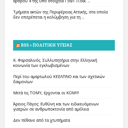
άρθρου 4 της υπό στοιχεία Γ5α/Γ.Π.οικ. ...
Τμήματα ακτών της Περιφέρειας Αττικής, στα οποία
δεν επιτρέπεται η κολύμβηση για τη ...
RSS » ΠΟΛΙΤΙΚΉ ΥΓΕΊΑΣ
Κ. Φαρσαλινός. Συλλυπητήρια στην Ελληνική
κοινωνία των εγκλωβισμένων
Περί του αμαρτωλού ΚΕΕΛΠΝΟ και των σχετικών
δαιμονίων
Μετά τις ΤΟΜΥ, έρχονται οι ΚΟΜΥ!
Άρειος Πάγος: Ευθύνη και των ειδικευόμενων
γιατρών σε ανθρωποκτονία από αμέλεια
Δεν πέθανε από τα χτυπήματα