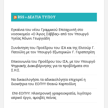
RSS » ΔΕΛΤΊΑ ΤΎΠΟΥ
Εγκαίνια του νέου Γραμμικού Επιταχυντή στο
νοσοκομείο «Ο Άγιος Σάββας» από τον Υπουργό
Υγείας Άδωνι Γεωργιάδη
Συνάντηση του Προέδρου του ΙΣΑ και της Ελιτούρ Γ.
Πατούλη με τον Υπουργό Εξωτερικών Γ. Γεραπετρίτη
Επικοινωνία του Προέδρου του ΙΣΑ, με τον Υπουργό
Ψηφιακής Διακυβέρνησης για τα προβλήματα στο
Σ.Η.Σ.
Να δικαιολογήσει τα αδικαιολόγητα επιχειρεί η
διοικήτρια του ΕΟΠΥΥ Θεανώ Καρποδίνη
ΕΝΙ-ΕΟΠΥΥ: Ηλεκτρονική γραφειοκρατία, λιγότερο
ιατρικό έργο, αμοιβές πείνας