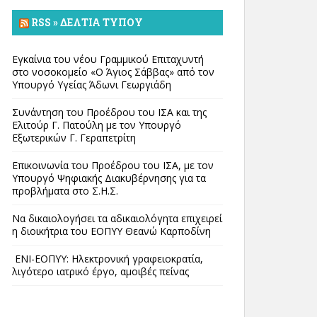
RSS » ΔΕΛΤΊΑ ΤΎΠΟΥ
Εγκαίνια του νέου Γραμμικού Επιταχυντή
στο νοσοκομείο «Ο Άγιος Σάββας» από τον
Υπουργό Υγείας Άδωνι Γεωργιάδη
Συνάντηση του Προέδρου του ΙΣΑ και της
Ελιτούρ Γ. Πατούλη με τον Υπουργό
Εξωτερικών Γ. Γεραπετρίτη
Επικοινωνία του Προέδρου του ΙΣΑ, με τον
Υπουργό Ψηφιακής Διακυβέρνησης για τα
προβλήματα στο Σ.Η.Σ.
Να δικαιολογήσει τα αδικαιολόγητα επιχειρεί
η διοικήτρια του ΕΟΠΥΥ Θεανώ Καρποδίνη
ΕΝΙ-ΕΟΠΥΥ: Ηλεκτρονική γραφειοκρατία,
λιγότερο ιατρικό έργο, αμοιβές πείνας