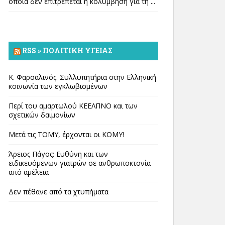
οποία δεν επιτρέπεται η κολύμβηση για τη ...
RSS » ΠΟΛΙΤΙΚΉ ΥΓΕΊΑΣ
Κ. Φαρσαλινός. Συλλυπητήρια στην Ελληνική
κοινωνία των εγκλωβισμένων
Περί του αμαρτωλού ΚΕΕΛΠΝΟ και των
σχετικών δαιμονίων
Μετά τις ΤΟΜΥ, έρχονται οι ΚΟΜΥ!
Άρειος Πάγος: Ευθύνη και των
ειδικευόμενων γιατρών σε ανθρωποκτονία
από αμέλεια
Δεν πέθανε από τα χτυπήματα