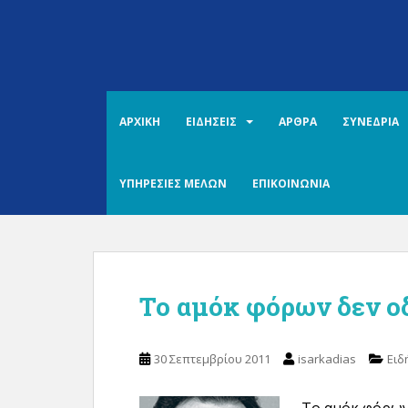
S
k
i
p
t
o
ΑΡΧΙΚΗ
ΕΙΔΗΣΕΙΣ
ΑΡΘΡΑ
ΣΥΝΕΔΡΙΑ
m
a
i
ΥΠΗΡΕΣΙΕΣ ΜΕΛΩΝ
ΕΠΙΚΟΙΝΩΝΙΑ
n
c
o
n
t
Το αμόκ φόρων δεν ο
e
n
t
30 Σεπτεμβρίου 2011
isarkadias
Ειδ