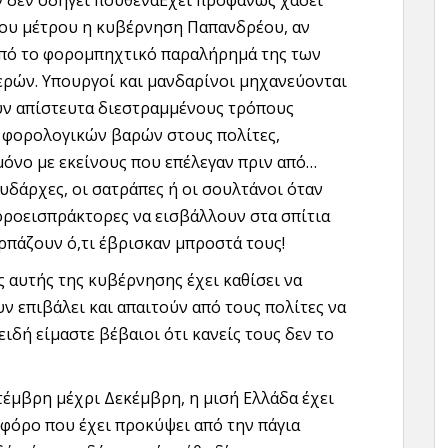
 δεν οδηγεί πουθενάΕχει προφανώς χάσει
του μέτρου η κυβέρνηση Παπανδρέου, αν
 από το φορομπηχτικό παραλήρημά της των
ερών. Υπουργοί και μανδαρίνοι μηχανεύονται
υν απίστευτα διεστραμμένους τρόπους
 φορολογικών βαρών στους πολίτες,
όνο με εκείνους που επέλεγαν πριν από…
υδάρχες, οι σατράπες ή οι σουλτάνοι όταν
οροεισπράκτορες να εισβάλλουν στα σπίτια
πάζουν ό,τι έβρισκαν μπροστά τους!
ς αυτής της κυβέρνησης έχει καθίσει να
ν επιβάλει και απαιτούν από τους πολίτες να
δή είμαστε βέβαιοι ότι κανείς τους δεν το
τέμβρη μέχρι Δεκέμβρη, η μισή Ελλάδα έχει
 φόρο που έχει προκύψει από την πάγια