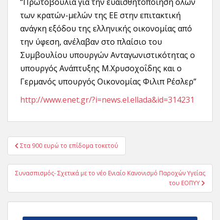
“Πρωτοβουλία για την ευαισθητοποίηση όλων
των κρατών-μελών της ΕΕ στην επιτακτική
ανάγκη εξόδου της ελληνικής οικονομίας από
την ύφεση, ανέλαβαν στο πλαίσιο του
Συμβουλίου υπουργών Ανταγωνιστικότητας ο
υπουργός Ανάπτυξης Μ.Χρυσοχοΐδης και ο
Γερμανός υπουργός Οικονομίας Φιλιπ Ρέσλερ”
http://www.enet.gr/?i=news.el.ellada&id=314231
Πλοήγηση
Στα 900 ευρώ το επίδομα τοκετού
άρθρων
Συνασπισμός- Σχετικά με το νέο Ενιαίο Κανονισμό Παροχών Υγείας
του ΕΟΠΥΥ