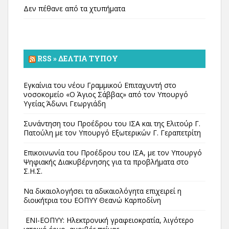
Δεν πέθανε από τα χτυπήματα
RSS » ΔΕΛΤΊΑ ΤΎΠΟΥ
Εγκαίνια του νέου Γραμμικού Επιταχυντή στο
νοσοκομείο «Ο Άγιος Σάββας» από τον Υπουργό
Υγείας Άδωνι Γεωργιάδη
Συνάντηση του Προέδρου του ΙΣΑ και της Ελιτούρ Γ.
Πατούλη με τον Υπουργό Εξωτερικών Γ. Γεραπετρίτη
Επικοινωνία του Προέδρου του ΙΣΑ, με τον Υπουργό
Ψηφιακής Διακυβέρνησης για τα προβλήματα στο
Σ.Η.Σ.
Να δικαιολογήσει τα αδικαιολόγητα επιχειρεί η
διοικήτρια του ΕΟΠΥΥ Θεανώ Καρποδίνη
ΕΝΙ-ΕΟΠΥΥ: Ηλεκτρονική γραφειοκρατία, λιγότερο