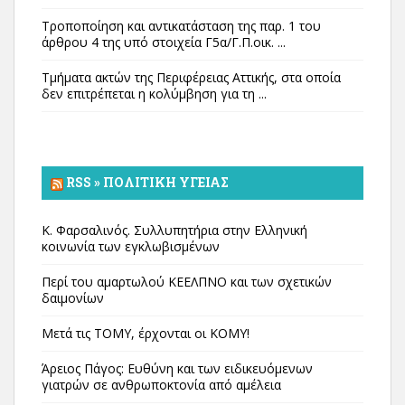
Τροποποίηση και αντικατάσταση της παρ. 1 του
άρθρου 4 της υπό στοιχεία Γ5α/Γ.Π.οικ. ...
Τμήματα ακτών της Περιφέρειας Αττικής, στα οποία
δεν επιτρέπεται η κολύμβηση για τη ...
RSS » ΠΟΛΙΤΙΚΉ ΥΓΕΊΑΣ
Κ. Φαρσαλινός. Συλλυπητήρια στην Ελληνική
κοινωνία των εγκλωβισμένων
Περί του αμαρτωλού ΚΕΕΛΠΝΟ και των σχετικών
δαιμονίων
Μετά τις ΤΟΜΥ, έρχονται οι ΚΟΜΥ!
Άρειος Πάγος: Ευθύνη και των ειδικευόμενων
γιατρών σε ανθρωποκτονία από αμέλεια