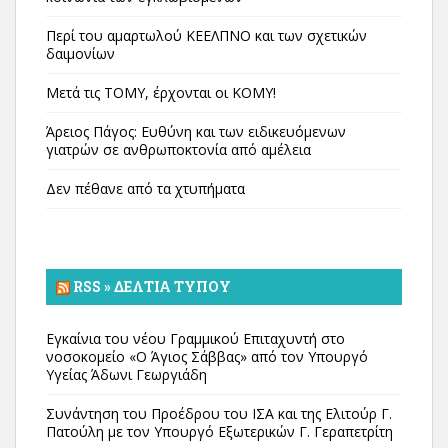
Περί του αμαρτωλού ΚΕΕΛΠΝΟ και των σχετικών
δαιμονίων
Μετά τις ΤΟΜΥ, έρχονται οι ΚΟΜΥ!
Άρειος Πάγος: Ευθύνη και των ειδικευόμενων
γιατρών σε ανθρωποκτονία από αμέλεια
Δεν πέθανε από τα χτυπήματα
RSS » ΔΕΛΤΊΑ ΤΎΠΟΥ
Εγκαίνια του νέου Γραμμικού Επιταχυντή στο
νοσοκομείο «Ο Άγιος Σάββας» από τον Υπουργό
Υγείας Άδωνι Γεωργιάδη
Συνάντηση του Προέδρου του ΙΣΑ και της Ελιτούρ Γ.
Πατούλη με τον Υπουργό Εξωτερικών Γ. Γεραπετρίτη