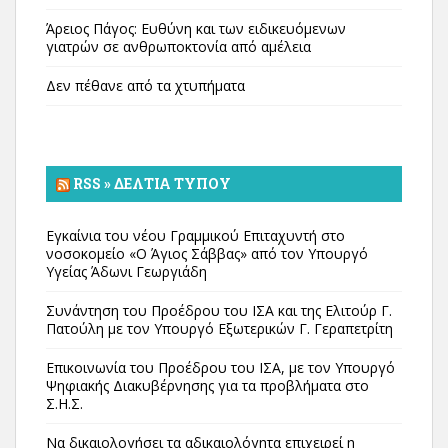
Άρειος Πάγος: Ευθύνη και των ειδικευόμενων
γιατρών σε ανθρωποκτονία από αμέλεια
Δεν πέθανε από τα χτυπήματα
RSS » ΔΕΛΤΊΑ ΤΎΠΟΥ
Εγκαίνια του νέου Γραμμικού Επιταχυντή στο
νοσοκομείο «Ο Άγιος Σάββας» από τον Υπουργό
Υγείας Άδωνι Γεωργιάδη
Συνάντηση του Προέδρου του ΙΣΑ και της Ελιτούρ Γ.
Πατούλη με τον Υπουργό Εξωτερικών Γ. Γεραπετρίτη
Επικοινωνία του Προέδρου του ΙΣΑ, με τον Υπουργό
Ψηφιακής Διακυβέρνησης για τα προβλήματα στο
Σ.Η.Σ.
Να δικαιολογήσει τα αδικαιολόγητα επιχειρεί η