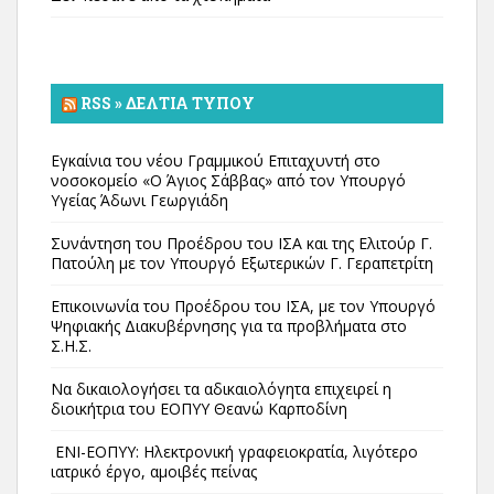
RSS » ΔΕΛΤΊΑ ΤΎΠΟΥ
Εγκαίνια του νέου Γραμμικού Επιταχυντή στο
νοσοκομείο «Ο Άγιος Σάββας» από τον Υπουργό
Υγείας Άδωνι Γεωργιάδη
Συνάντηση του Προέδρου του ΙΣΑ και της Ελιτούρ Γ.
Πατούλη με τον Υπουργό Εξωτερικών Γ. Γεραπετρίτη
Επικοινωνία του Προέδρου του ΙΣΑ, με τον Υπουργό
Ψηφιακής Διακυβέρνησης για τα προβλήματα στο
Σ.Η.Σ.
Να δικαιολογήσει τα αδικαιολόγητα επιχειρεί η
διοικήτρια του ΕΟΠΥΥ Θεανώ Καρποδίνη
ΕΝΙ-ΕΟΠΥΥ: Ηλεκτρονική γραφειοκρατία, λιγότερο
ιατρικό έργο, αμοιβές πείνας