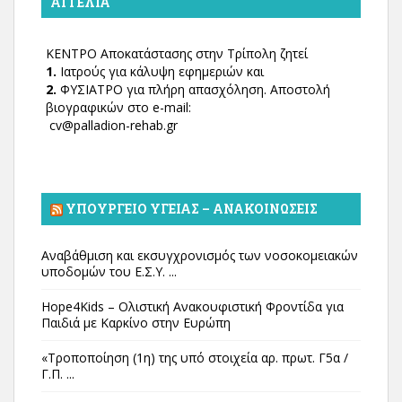
ΑΓΓΕΛΊΑ
ΚΕΝΤΡΟ Αποκατάστασης στην Τρίπολη ζητεί
1.
Ιατρούς για κάλυψη εφημεριών και
2.
ΦΥΣΙΑΤΡΟ για πλήρη απασχόληση. Αποστολή
βιογραφικών στο e-mail:
cv@palladion-rehab.gr
ΥΠΟΥΡΓΕΊΟ ΥΓΕΊΑΣ – ΑΝΑΚΟΙΝΏΣΕΙΣ
Αναβάθμιση και εκσυγχρονισμός των νοσοκομειακών
υποδομών του Ε.Σ.Υ. ...
Hope4Kids – Ολιστική Ανακουφιστική Φροντίδα για
Παιδιά με Καρκίνο στην Ευρώπη
«Τροποποίηση (1η) της υπό στοιχεία αρ. πρωτ. Γ5α /
Γ.Π. ...