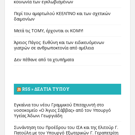
κοινωνία των εγκλωβισμένων
Περί του αμαρτωλού ΚΕΕΛΠΝΟ και των σχετικών
δαιμονίων
Μετά τις ΤΟΜΥ, έρχονται οι ΚΟΜΥ!
Άρειος Πάγος: Ευθύνη και των ειδικευόμενων
γιατρών σε ανθρωποκτονία από αμέλεια
Δεν πέθανε από τα χτυπήματα
RSS » ΔΕΛΤΊΑ ΤΎΠΟΥ
Εγκαίνια του νέου Γραμμικού Επιταχυντή στο
νοσοκομείο «Ο Άγιος Σάββας» από τον Υπουργό
Υγείας Άδωνι Γεωργιάδη
Συνάντηση του Προέδρου του ΙΣΑ και της Ελιτούρ Γ.
Πατούλη με τον Υπουργό Εξωτερικών Γ. Γεραπετρίτη