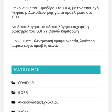
Επικοινωνία του Προέδρου του ΙΣΑ, με τον Υπουργό
Ψηφιακής Διακυβέρνησης για τα προβλήματα στο
Σ.Η.Σ.
Να δικαιολογήσει τα αδικαιολόγητα επιχειρεί η
διοικήτρια του ΕΟΠΥΥ Θεανώ Καρποδίνη
ΕΝΙ-ΕΟΠΥΥ: Ηλεκτρονική γραφειοκρατία, λιγότερο
ιατρικό έργο, αμοιβές πείνας
KΑΤΗΓΟΡΊΕΣ
COVID 19
GDPR
Ανακοινώσεις/Εγκύκλιοι
Άρθρα