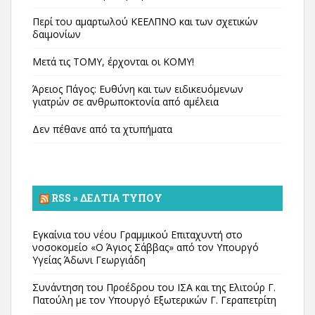
Περί του αμαρτωλού ΚΕΕΛΠΝΟ και των σχετικών
δαιμονίων
Μετά τις ΤΟΜΥ, έρχονται οι ΚΟΜΥ!
Άρειος Πάγος: Ευθύνη και των ειδικευόμενων
γιατρών σε ανθρωποκτονία από αμέλεια
Δεν πέθανε από τα χτυπήματα
RSS » ΔΕΛΤΊΑ ΤΎΠΟΥ
Εγκαίνια του νέου Γραμμικού Επιταχυντή στο
νοσοκομείο «Ο Άγιος Σάββας» από τον Υπουργό
Υγείας Άδωνι Γεωργιάδη
Συνάντηση του Προέδρου του ΙΣΑ και της Ελιτούρ Γ.
Πατούλη με τον Υπουργό Εξωτερικών Γ. Γεραπετρίτη