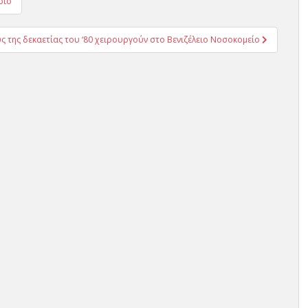
ριο
 της δεκαετίας του ‘80 χειρουργούν στο Βενιζέλειο Νοσοκομείο