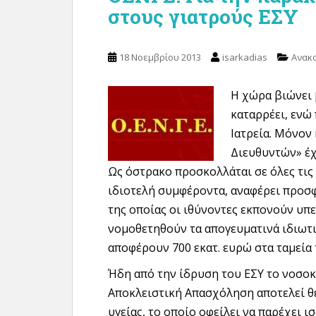
στους γιατρούς ΕΣΥ
18 Νοεμβρίου 2013
isarkadias
Ανακο
Η χώρα βιώνει 
καταρρέει, ενώ
Ιατρεία. Μόνον
Διευθυντών» έχ
Ως όστρακο προσκολλάται σε όλες τις 
ιδιοτελή συμφέροντα, αναφέρει προσφ
της οποίας οι ιθύνοντες εκπονούν υπε
νομοθετηθούν τα απογευματινά ιδιωτι
αποφέρουν 700 εκατ. ευρώ στα ταμεία
Ήδη από την ίδρυση του ΕΣΥ το νοσοκ
Αποκλειστική Απασχόληση αποτελεί θ
υγείας, το οποίο οφείλει να παρέχει 