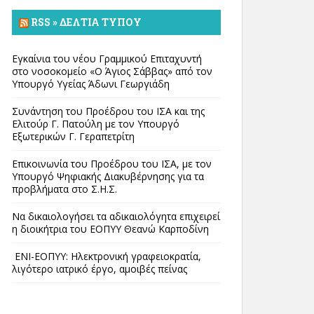
RSS » ΔΕΛΤΊΑ ΤΎΠΟΥ
Εγκαίνια του νέου Γραμμικού Επιταχυντή
στο νοσοκομείο «Ο Άγιος Σάββας» από τον
Υπουργό Υγείας Άδωνι Γεωργιάδη
Συνάντηση του Προέδρου του ΙΣΑ και της
Ελιτούρ Γ. Πατούλη με τον Υπουργό
Εξωτερικών Γ. Γεραπετρίτη
Επικοινωνία του Προέδρου του ΙΣΑ, με τον
Υπουργό Ψηφιακής Διακυβέρνησης για τα
προβλήματα στο Σ.Η.Σ.
Να δικαιολογήσει τα αδικαιολόγητα επιχειρεί
η διοικήτρια του ΕΟΠΥΥ Θεανώ Καρποδίνη
ΕΝΙ-ΕΟΠΥΥ: Ηλεκτρονική γραφειοκρατία,
λιγότερο ιατρικό έργο, αμοιβές πείνας