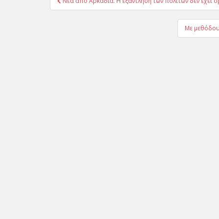
Νέα από Αρκαδία. Η εξάντληση των πολιτών δεν έχει ό
άρθρων
Με μεθόδους