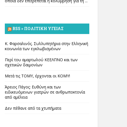
οποία δεν επιτρέπεται η κολύμβηση για τη ...
RSS » ΠΟΛΙΤΙΚΉ ΥΓΕΊΑΣ
Κ. Φαρσαλινός. Συλλυπητήρια στην Ελληνική
κοινωνία των εγκλωβισμένων
Περί του αμαρτωλού ΚΕΕΛΠΝΟ και των
σχετικών δαιμονίων
Μετά τις ΤΟΜΥ, έρχονται οι ΚΟΜΥ!
Άρειος Πάγος: Ευθύνη και των
ειδικευόμενων γιατρών σε ανθρωποκτονία
από αμέλεια
Δεν πέθανε από τα χτυπήματα