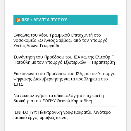
RSS » ΔΕΛΤΊΑ ΤΎΠΟΥ
Εγκαίνια του νέου Γραμμικού Επιταχυντή στο
νοσοκομείο «Ο Άγιος Σάββας» από τον Υπουργό
Υγείας Άδωνι Γεωργιάδη
Συνάντηση του Προέδρου του ΙΣΑ και της Ελιτούρ Γ.
Πατούλη με τον Υπουργό Εξωτερικών Γ. Γεραπετρίτη
Επικοινωνία του Προέδρου του ΙΣΑ, με τον Υπουργό
Ψηφιακής Διακυβέρνησης για τα προβλήματα στο
Σ.Η.Σ.
Να δικαιολογήσει τα αδικαιολόγητα επιχειρεί η
διοικήτρια του ΕΟΠΥΥ Θεανώ Καρποδίνη
ΕΝΙ-ΕΟΠΥΥ: Ηλεκτρονική γραφειοκρατία, λιγότερο
ιατρικό έργο, αμοιβές πείνας