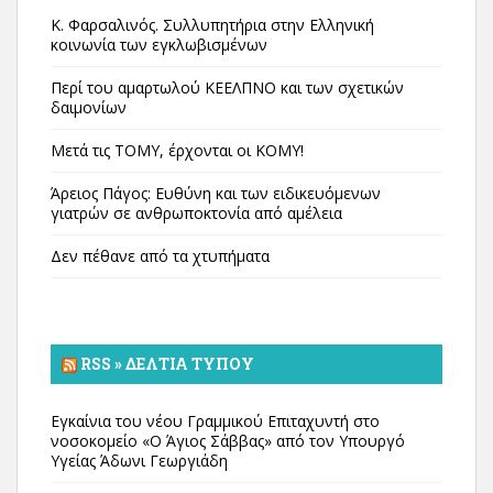
Κ. Φαρσαλινός. Συλλυπητήρια στην Ελληνική
κοινωνία των εγκλωβισμένων
Περί του αμαρτωλού ΚΕΕΛΠΝΟ και των σχετικών
δαιμονίων
Μετά τις ΤΟΜΥ, έρχονται οι ΚΟΜΥ!
Άρειος Πάγος: Ευθύνη και των ειδικευόμενων
γιατρών σε ανθρωποκτονία από αμέλεια
Δεν πέθανε από τα χτυπήματα
RSS » ΔΕΛΤΊΑ ΤΎΠΟΥ
Εγκαίνια του νέου Γραμμικού Επιταχυντή στο
νοσοκομείο «Ο Άγιος Σάββας» από τον Υπουργό
Υγείας Άδωνι Γεωργιάδη