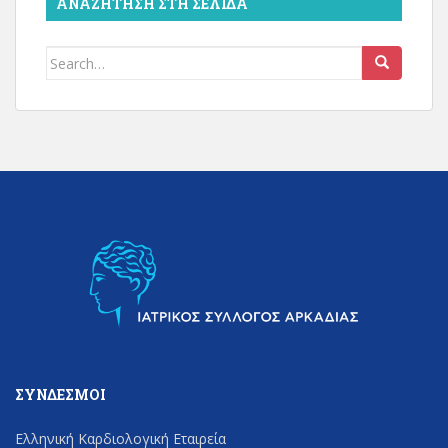
ΑΝΑΖΉΤΗΣΗ ΣΤΗ ΣΕΛΊΔΑ
Search
for:
ΣΎΝΔΕΣΜΟΙ
Ελληνική Καρδιολογική Εταιρεία