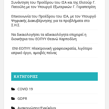
Συνάντηση του Προέδρου του ΙΣΑ και της Ελιτούρ Γ.
Πατούλη με τον Υπουργό Εξωτερικών Γ. Γεραπετρίτη
Επικοινωνία του Προέδρου του ΙΣΑ, με τον Υπουργό
Ψηφιακής Διακυβέρνησης για τα προβλήματα στο
Σ.Η.Σ.
Να δικαιολογήσει τα αδικαιολόγητα επιχειρεί η
διοικήτρια του ΕΟΠΥΥ Θεανώ Καρποδίνη
ΕΝΙ-ΕΟΠΥΥ: Ηλεκτρονική γραφειοκρατία, λιγότερο
ιατρικό έργο, αμοιβές πείνας
KΑΤΗΓΟΡΊΕΣ
COVID 19
GDPR
Ανακοινώσεις/Εγκύκλιοι