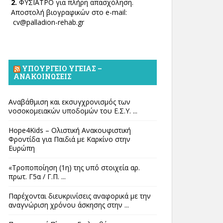
2.
ΦΥΣΙΑΤΡΟ για πλήρη απασχόληση.
Αποστολή βιογραφικών στο e-mail:
cv@palladion-rehab.gr
ΥΠΟΥΡΓΕΊΟ ΥΓΕΊΑΣ –
ΑΝΑΚΟΙΝΏΣΕΙΣ
Αναβάθμιση και εκσυγχρονισμός των
νοσοκομειακών υποδομών του Ε.Σ.Υ. ...
Hope4Kids – Ολιστική Ανακουφιστική
Φροντίδα για Παιδιά με Καρκίνο στην
Ευρώπη
«Τροποποίηση (1η) της υπό στοιχεία αρ.
πρωτ. Γ5α / Γ.Π. ...
Παρέχονται διευκρινίσεις αναφορικά με την
αναγνώριση χρόνου άσκησης στην ...