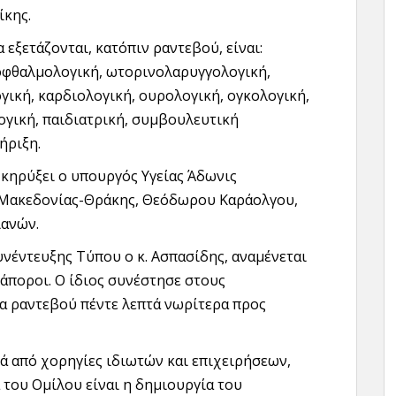
ίκης.
 εξετάζονται, κατόπιν ραντεβού, είναι:
 οφθαλμολογική, ωτορινολαρυγγολογική,
γική, καρδιολογική, ουρολογική, ογκολογική,
ογική, παιδιατρική, συμβουλευτική
ήριξη.
κηρύξει ο υπουργός Υγείας Άδωνις
 Μακεδονίας-Θράκης, Θεόδωρου Καράολγου,
ιανών.
υνέντευξης Τύπου ο κ. Ασπασίδης, αναμένεται
 άποροι. Ο ίδιος συνέστησε στους
α ραντεβού πέντε λεπτά νωρίτερα προς
ά από χορηγίες ιδιωτών και επιχειρήσεων,
του Ομίλου είναι η δημιουργία του