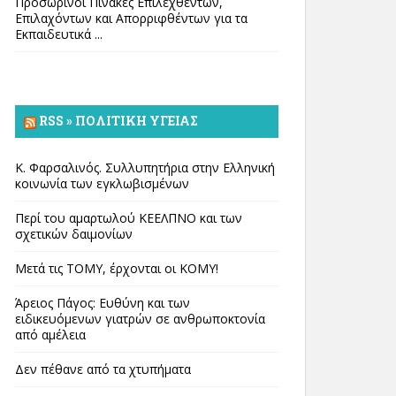
Προσωρινοί Πίνακες Επιλεχθέντων,
Επιλαχόντων και Απορριφθέντων για τα
Εκπαιδευτικά ...
RSS » ΠΟΛΙΤΙΚΉ ΥΓΕΊΑΣ
Κ. Φαρσαλινός. Συλλυπητήρια στην Ελληνική
κοινωνία των εγκλωβισμένων
Περί του αμαρτωλού ΚΕΕΛΠΝΟ και των
σχετικών δαιμονίων
Μετά τις ΤΟΜΥ, έρχονται οι ΚΟΜΥ!
Άρειος Πάγος: Ευθύνη και των
ειδικευόμενων γιατρών σε ανθρωποκτονία
από αμέλεια
Δεν πέθανε από τα χτυπήματα