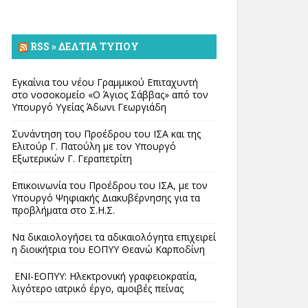
RSS » ΔΕΛΤΊΑ ΤΎΠΟΥ
Εγκαίνια του νέου Γραμμικού Επιταχυντή
στο νοσοκομείο «Ο Άγιος Σάββας» από τον
Υπουργό Υγείας Άδωνι Γεωργιάδη
Συνάντηση του Προέδρου του ΙΣΑ και της
Ελιτούρ Γ. Πατούλη με τον Υπουργό
Εξωτερικών Γ. Γεραπετρίτη
Επικοινωνία του Προέδρου του ΙΣΑ, με τον
Υπουργό Ψηφιακής Διακυβέρνησης για τα
προβλήματα στο Σ.Η.Σ.
Να δικαιολογήσει τα αδικαιολόγητα επιχειρεί
η διοικήτρια του ΕΟΠΥΥ Θεανώ Καρποδίνη
ΕΝΙ-ΕΟΠΥΥ: Ηλεκτρονική γραφειοκρατία,
λιγότερο ιατρικό έργο, αμοιβές πείνας