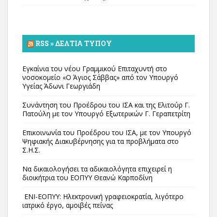
RSS » ΔΕΛΤΊΑ ΤΎΠΟΥ
Εγκαίνια του νέου Γραμμικού Επιταχυντή στο
νοσοκομείο «Ο Άγιος Σάββας» από τον Υπουργό
Υγείας Άδωνι Γεωργιάδη
Συνάντηση του Προέδρου του ΙΣΑ και της Ελιτούρ Γ.
Πατούλη με τον Υπουργό Εξωτερικών Γ. Γεραπετρίτη
Επικοινωνία του Προέδρου του ΙΣΑ, με τον Υπουργό
Ψηφιακής Διακυβέρνησης για τα προβλήματα στο
Σ.Η.Σ.
Να δικαιολογήσει τα αδικαιολόγητα επιχειρεί η
διοικήτρια του ΕΟΠΥΥ Θεανώ Καρποδίνη
ΕΝΙ-ΕΟΠΥΥ: Ηλεκτρονική γραφειοκρατία, λιγότερο
ιατρικό έργο, αμοιβές πείνας