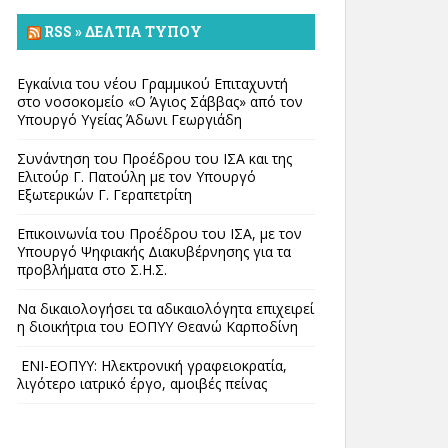
RSS » ΔΕΛΤΊΑ ΤΎΠΟΥ
Εγκαίνια του νέου Γραμμικού Επιταχυντή
στο νοσοκομείο «Ο Άγιος Σάββας» από τον
Υπουργό Υγείας Άδωνι Γεωργιάδη
Συνάντηση του Προέδρου του ΙΣΑ και της
Ελιτούρ Γ. Πατούλη με τον Υπουργό
Εξωτερικών Γ. Γεραπετρίτη
Επικοινωνία του Προέδρου του ΙΣΑ, με τον
Υπουργό Ψηφιακής Διακυβέρνησης για τα
προβλήματα στο Σ.Η.Σ.
Να δικαιολογήσει τα αδικαιολόγητα επιχειρεί
η διοικήτρια του ΕΟΠΥΥ Θεανώ Καρποδίνη
ΕΝΙ-ΕΟΠΥΥ: Ηλεκτρονική γραφειοκρατία,
λιγότερο ιατρικό έργο, αμοιβές πείνας