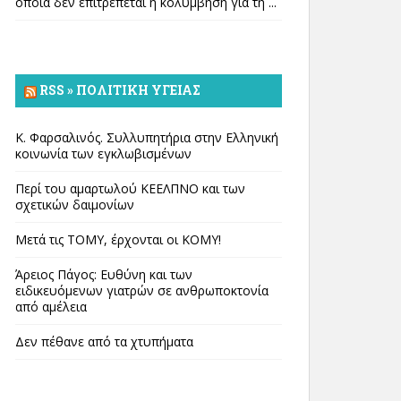
οποία δεν επιτρέπεται η κολύμβηση για τη ...
RSS » ΠΟΛΙΤΙΚΉ ΥΓΕΊΑΣ
Κ. Φαρσαλινός. Συλλυπητήρια στην Ελληνική
κοινωνία των εγκλωβισμένων
Περί του αμαρτωλού ΚΕΕΛΠΝΟ και των
σχετικών δαιμονίων
Μετά τις ΤΟΜΥ, έρχονται οι ΚΟΜΥ!
Άρειος Πάγος: Ευθύνη και των
ειδικευόμενων γιατρών σε ανθρωποκτονία
από αμέλεια
Δεν πέθανε από τα χτυπήματα