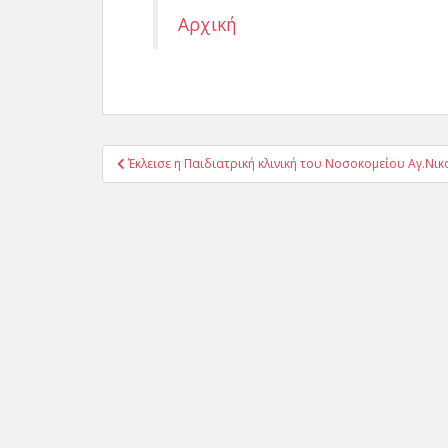
Αρχική
Πλοήγηση
Έκλεισε η Παιδιατρική κλινική του Νοσοκομείου Αγ.Νι
άρθρων