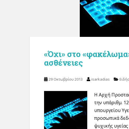
«Όχι» στο «φακέλωμα
ασθένειες
29 Οκτωβρίου 2013
isarkadias
Ειδήσ
Η Αρχή Προστα
την υπ΄αριθμ. 1
υπουργείου Υγε
προσωπικά δεδ
ψυχικής υγείας