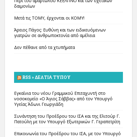
Περί του αμαρτωλού ΚΕΕΛΠΝΟ και των σχετικών
δαιμονίων
Μετά τις ΤΟΜΥ, έρχονται οι ΚΟΜΥ!
Άρειος Πάγος: Ευθύνη και των ειδικευόμενων
γιατρών σε ανθρωποκτονία από αμέλεια
Δεν πέθανε από τα χτυπήματα
RSS » ΔΕΛΤΊΑ ΤΎΠΟΥ
Εγκαίνια του νέου Γραμμικού Επιταχυντή στο
νοσοκομείο «Ο Άγιος Σάββας» από τον Υπουργό
Υγείας Άδωνι Γεωργιάδη
Συνάντηση του Προέδρου του ΙΣΑ και της Ελιτούρ Γ.
Πατούλη με τον Υπουργό Εξωτερικών Γ. Γεραπετρίτη
Επικοινωνία του Προέδρου του ΙΣΑ, με τον Υπουργό