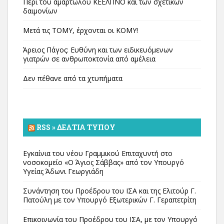
Περί του αμαρτωλού ΚΕΕΛΠΝΟ και των σχετικών
δαιμονίων
Μετά τις ΤΟΜΥ, έρχονται οι ΚΟΜΥ!
Άρειος Πάγος: Ευθύνη και των ειδικευόμενων
γιατρών σε ανθρωποκτονία από αμέλεια
Δεν πέθανε από τα χτυπήματα
RSS » ΔΕΛΤΊΑ ΤΎΠΟΥ
Εγκαίνια του νέου Γραμμικού Επιταχυντή στο
νοσοκομείο «Ο Άγιος Σάββας» από τον Υπουργό
Υγείας Άδωνι Γεωργιάδη
Συνάντηση του Προέδρου του ΙΣΑ και της Ελιτούρ Γ.
Πατούλη με τον Υπουργό Εξωτερικών Γ. Γεραπετρίτη
Επικοινωνία του Προέδρου του ΙΣΑ, με τον Υπουργό