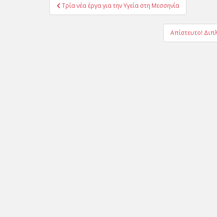
Πλοήγηση
Τρία νέα έργα για την Υγεία στη Μεσσηνία
άρθρων
Απίστευτο! Διπλ