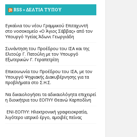
RSS » ΔΕΛΤΊΑ ΤΎΠΟΥ
Εγκαίνια του νέου Γραμμικού Επιταχυντή
στο νοσοκομείο «Ο Άγιος Σάββας» από τον
Υπουργό Υγείας Άδωνι Γεωργιάδη
Συνάντηση του Προέδρου του ΙΣΑ και της
Ελιτούρ Γ. Πατούλη με τον Υπουργό
Εξωτερικών Γ. Γεραπετρίτη
Επικοινωνία του Προέδρου του ΙΣΑ, με τον
Υπουργό Ψηφιακής Διακυβέρνησης για τα
προβλήματα στο Σ.Η.Σ.
Να δικαιολογήσει τα αδικαιολόγητα επιχειρεί
η διοικήτρια του ΕΟΠΥΥ Θεανώ Καρποδίνη
ΕΝΙ-ΕΟΠΥΥ: Ηλεκτρονική γραφειοκρατία,
λιγότερο ιατρικό έργο, αμοιβές πείνας