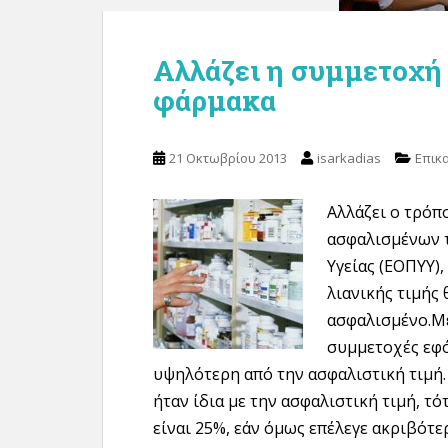
Αλλάζει η συμμετοχή
φάρμακα
21 Οκτωβρίου 2013
isarkadias
Επικ
Αλλάζει ο τρόπ
ασφαλισμένων 
Υγείας (ΕΟΠΥΥ)
λιανικής τιμής
ασφαλισμένο.Μ
συμμετοχές εφό
υψηλότερη από την ασφαλιστική τιμή.
ήταν ίδια µε την ασφαλιστική τιμή, τ
είναι 25%, εάν όμως επέλεγε ακριβότ