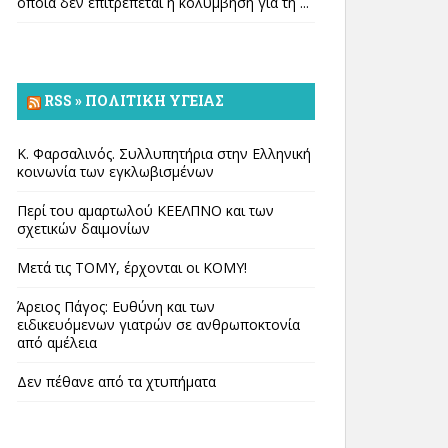
οποία δεν επιτρέπεται η κολύμβηση για τη ...
RSS » ΠΟΛΙΤΙΚΉ ΥΓΕΊΑΣ
Κ. Φαρσαλινός. Συλλυπητήρια στην Ελληνική
κοινωνία των εγκλωβισμένων
Περί του αμαρτωλού ΚΕΕΛΠΝΟ και των
σχετικών δαιμονίων
Μετά τις ΤΟΜΥ, έρχονται οι ΚΟΜΥ!
Άρειος Πάγος: Ευθύνη και των
ειδικευόμενων γιατρών σε ανθρωποκτονία
από αμέλεια
Δεν πέθανε από τα χτυπήματα