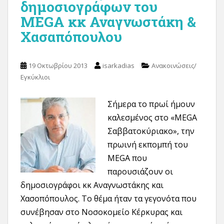
δημοσιογράφων του
MEGA κκ Αναγνωστάκη &
Χασαπόπουλου
19 Οκτωβρίου 2013
isarkadias
Ανακοινώσεις/
Εγκύκλιοι
Σήμερα το πρωί ήμουν
καλεσμένος στο «MEGA
Σαββατοκύριακο», την
πρωινή εκπομπή του
MEGA που
παρουσιάζουν οι
δημοσιογράφοι κκ Αναγνωστάκης και
Χασοπόπουλος. Το θέμα ήταν τα γεγονότα που
συνέβησαν στο Νοσοκομείο Κέρκυρας και