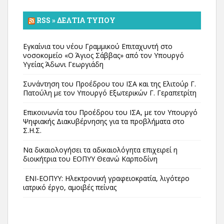
RSS » ΔΕΛΤΊΑ ΤΎΠΟΥ
Εγκαίνια του νέου Γραμμικού Επιταχυντή στο
νοσοκομείο «Ο Άγιος Σάββας» από τον Υπουργό
Υγείας Άδωνι Γεωργιάδη
Συνάντηση του Προέδρου του ΙΣΑ και της Ελιτούρ Γ.
Πατούλη με τον Υπουργό Εξωτερικών Γ. Γεραπετρίτη
Επικοινωνία του Προέδρου του ΙΣΑ, με τον Υπουργό
Ψηφιακής Διακυβέρνησης για τα προβλήματα στο
Σ.Η.Σ.
Να δικαιολογήσει τα αδικαιολόγητα επιχειρεί η
διοικήτρια του ΕΟΠΥΥ Θεανώ Καρποδίνη
ΕΝΙ-ΕΟΠΥΥ: Ηλεκτρονική γραφειοκρατία, λιγότερο
ιατρικό έργο, αμοιβές πείνας