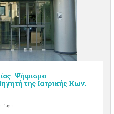
ίας. Ψήφισμα
ηγητή της Ιατρικής Κων.
αιρότητα