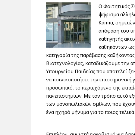
Ο Φοιτητικός Σ
ψήφισμα αλληλε
Κάππα, σημειών
απόφαση του υπ
καθηγητής ακτι
καθηκόντων ως 
κατηγορία της παράβασης καθήκοντος.
Βιοτεχνολογίας, καταδικάζουμε την α
Υπουργείου Παιδείας που αποτελεί ξε
να ποινικοποιήσει την επιστημονική γ
προσωπικό, το περιεχόμενο της εκπαίδ
πανεπιστημίων. Με τον τρόπο αυτό ε
των μονοπωλιακών ομίλων, που έχουν μ
ένα ηχηρό μήνυμα για το ποιος τελικά
Επιπλέον, συνιστά εκφοβισμό για όσο