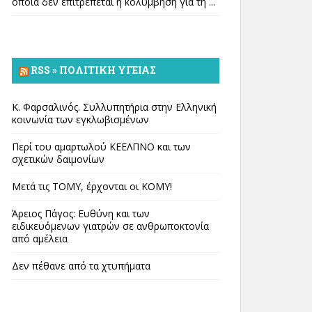
οποία δεν επιτρέπεται η κολύμβηση για τη ...
RSS » ΠΟΛΙΤΙΚΉ ΥΓΕΊΑΣ
Κ. Φαρσαλινός. Συλλυπητήρια στην Ελληνική
κοινωνία των εγκλωβισμένων
Περί του αμαρτωλού ΚΕΕΛΠΝΟ και των
σχετικών δαιμονίων
Μετά τις ΤΟΜΥ, έρχονται οι ΚΟΜΥ!
Άρειος Πάγος: Ευθύνη και των
ειδικευόμενων γιατρών σε ανθρωποκτονία
από αμέλεια
Δεν πέθανε από τα χτυπήματα