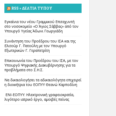
RSS » ΔΕΛΤΊΑ ΤΎΠΟΥ
Εγκαίνια του νέου Γραμμικού Επιταχυντή
στο νοσοκομείο «Ο Άγιος Σάββας» από τον
Υπουργό Υγείας Άδωνι Γεωργιάδη
Συνάντηση του Προέδρου του ΙΣΑ και της
Ελιτούρ Γ. Πατούλη με τον Υπουργό
Εξωτερικών Γ. Γεραπετρίτη
Επικοινωνία του Προέδρου του ΙΣΑ, με τον
Υπουργό Ψηφιακής Διακυβέρνησης για τα
προβλήματα στο Σ.Η.Σ.
Να δικαιολογήσει τα αδικαιολόγητα επιχειρεί
η διοικήτρια του ΕΟΠΥΥ Θεανώ Καρποδίνη
ΕΝΙ-ΕΟΠΥΥ: Ηλεκτρονική γραφειοκρατία,
λιγότερο ιατρικό έργο, αμοιβές πείνας