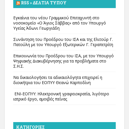
RSS » ΔΕΛΤΊΑ ΤΎΠΟΥ
Εγκαίνια του νέου Γραμμικού Επιταχυντή στο
νοσοκομείο «Ο Άγιος Σάββας» από τον Υπουργό
Υγείας Άδωνι Γεωργιάδη
Συνάντηση του Προέδρου του ΙΣΑ και της Ελιτούρ Γ.
Πατούλη με τον Υπουργό Εξωτερικών Γ. Γεραπετρίτη
Επικοινωνία του Προέδρου του ΙΣΑ, με τον Υπουργό
Ψηφιακής Διακυβέρνησης για τα προβλήματα στο
Σ.Η.Σ.
Να δικαιολογήσει τα αδικαιολόγητα επιχειρεί η
διοικήτρια του ΕΟΠΥΥ Θεανώ Καρποδίνη
ΕΝΙ-ΕΟΠΥΥ: Ηλεκτρονική γραφειοκρατία, λιγότερο
ιατρικό έργο, αμοιβές πείνας
KΑΤΗΓΟΡΊΕΣ