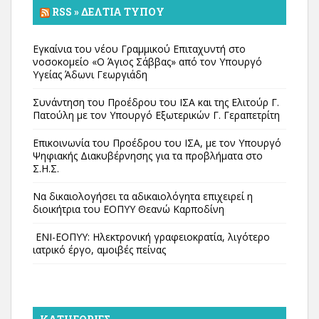
RSS » ΔΕΛΤΊΑ ΤΎΠΟΥ
Εγκαίνια του νέου Γραμμικού Επιταχυντή στο
νοσοκομείο «Ο Άγιος Σάββας» από τον Υπουργό
Υγείας Άδωνι Γεωργιάδη
Συνάντηση του Προέδρου του ΙΣΑ και της Ελιτούρ Γ.
Πατούλη με τον Υπουργό Εξωτερικών Γ. Γεραπετρίτη
Επικοινωνία του Προέδρου του ΙΣΑ, με τον Υπουργό
Ψηφιακής Διακυβέρνησης για τα προβλήματα στο
Σ.Η.Σ.
Να δικαιολογήσει τα αδικαιολόγητα επιχειρεί η
διοικήτρια του ΕΟΠΥΥ Θεανώ Καρποδίνη
ΕΝΙ-ΕΟΠΥΥ: Ηλεκτρονική γραφειοκρατία, λιγότερο
ιατρικό έργο, αμοιβές πείνας