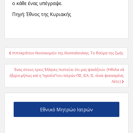
ο κάθε ένας υπέγραψε.
Πηγή: Έθνος της Κυριακής
Πλοήγηση
Ιπποκράτειο Νοσοκομείο της Θεσσαλονίκης. Το θαύμα της ζωής
άρθρων
Ένας στους τρεις Έλληνες πιστεύει ότι μας ψεκάζουν. (Ήθελα νά
ήξερα μήπως καί η “ηγεσία”του Ιατρών ΠΙΣ, ΙΣΑ, ΙΣ, είναι ψεκασμένη;
Λέτε;)
Εθνικό Μητρώο Ιατρών