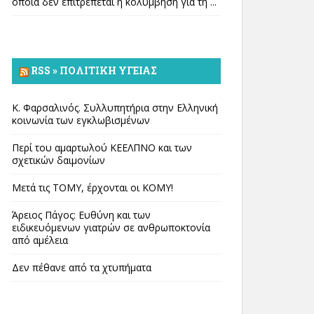
οποία δεν επιτρέπεται η κολύμβηση για τη ...
RSS » ΠΟΛΙΤΙΚΉ ΥΓΕΊΑΣ
Κ. Φαρσαλινός. Συλλυπητήρια στην Ελληνική
κοινωνία των εγκλωβισμένων
Περί του αμαρτωλού ΚΕΕΛΠΝΟ και των
σχετικών δαιμονίων
Μετά τις ΤΟΜΥ, έρχονται οι ΚΟΜΥ!
Άρειος Πάγος: Ευθύνη και των
ειδικευόμενων γιατρών σε ανθρωποκτονία
από αμέλεια
Δεν πέθανε από τα χτυπήματα