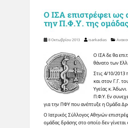
Ο ΙΣΑ επιστρέφει ως 
την Π.Φ.Υ. της ομάδα
8 Οκτωβρίου 2013
isarkadias
Ανακο
Ο ΙΣΑ δε θα επι
θάνατο των Ελ
Στις 4/10/2013
και στον Γ.Γ. τ
Υγείας κ. Άδωνι
Π.Φ.Υ. Εν συνε
για την ΠΦΥ που ανέπτυξε η Ομάδα Δρά
Ο Ιατρικός Σύλλογος Αθηνών επιστρέφε
ομάδας δράσης στο οποίο δεν γίνεται 