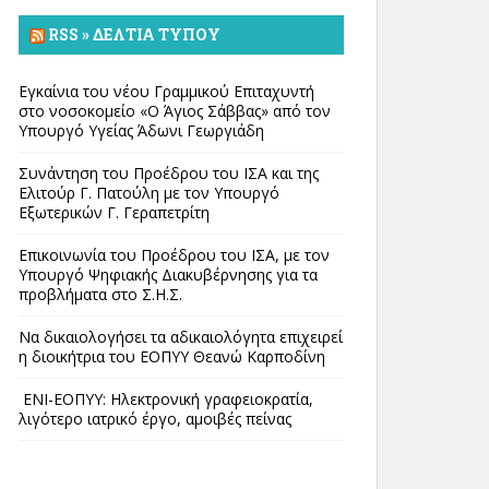
RSS » ΔΕΛΤΊΑ ΤΎΠΟΥ
Εγκαίνια του νέου Γραμμικού Επιταχυντή
στο νοσοκομείο «Ο Άγιος Σάββας» από τον
Υπουργό Υγείας Άδωνι Γεωργιάδη
Συνάντηση του Προέδρου του ΙΣΑ και της
Ελιτούρ Γ. Πατούλη με τον Υπουργό
Εξωτερικών Γ. Γεραπετρίτη
Επικοινωνία του Προέδρου του ΙΣΑ, με τον
Υπουργό Ψηφιακής Διακυβέρνησης για τα
προβλήματα στο Σ.Η.Σ.
Να δικαιολογήσει τα αδικαιολόγητα επιχειρεί
η διοικήτρια του ΕΟΠΥΥ Θεανώ Καρποδίνη
ΕΝΙ-ΕΟΠΥΥ: Ηλεκτρονική γραφειοκρατία,
λιγότερο ιατρικό έργο, αμοιβές πείνας