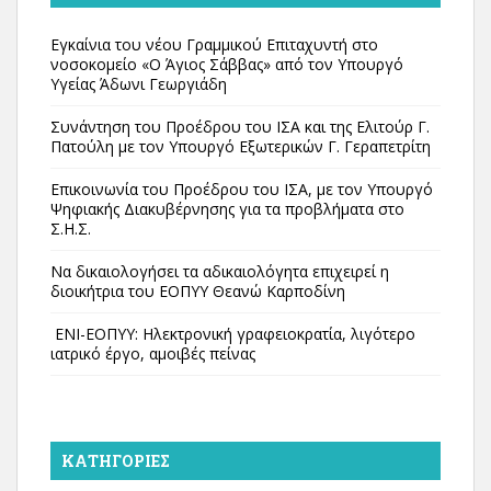
Εγκαίνια του νέου Γραμμικού Επιταχυντή στο
νοσοκομείο «Ο Άγιος Σάββας» από τον Υπουργό
Υγείας Άδωνι Γεωργιάδη
Συνάντηση του Προέδρου του ΙΣΑ και της Ελιτούρ Γ.
Πατούλη με τον Υπουργό Εξωτερικών Γ. Γεραπετρίτη
Επικοινωνία του Προέδρου του ΙΣΑ, με τον Υπουργό
Ψηφιακής Διακυβέρνησης για τα προβλήματα στο
Σ.Η.Σ.
Να δικαιολογήσει τα αδικαιολόγητα επιχειρεί η
διοικήτρια του ΕΟΠΥΥ Θεανώ Καρποδίνη
ΕΝΙ-ΕΟΠΥΥ: Ηλεκτρονική γραφειοκρατία, λιγότερο
ιατρικό έργο, αμοιβές πείνας
KΑΤΗΓΟΡΊΕΣ