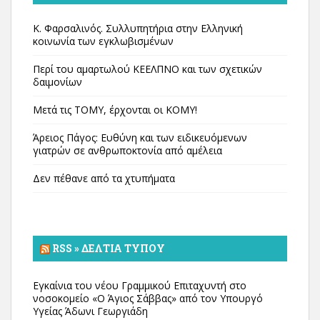
Κ. Φαρσαλινός. Συλλυπητήρια στην Ελληνική
κοινωνία των εγκλωβισμένων
Περί του αμαρτωλού ΚΕΕΛΠΝΟ και των σχετικών
δαιμονίων
Μετά τις ΤΟΜΥ, έρχονται οι ΚΟΜΥ!
Άρειος Πάγος: Ευθύνη και των ειδικευόμενων
γιατρών σε ανθρωποκτονία από αμέλεια
Δεν πέθανε από τα χτυπήματα
RSS » ΔΕΛΤΊΑ ΤΎΠΟΥ
Εγκαίνια του νέου Γραμμικού Επιταχυντή στο
νοσοκομείο «Ο Άγιος Σάββας» από τον Υπουργό
Υγείας Άδωνι Γεωργιάδη