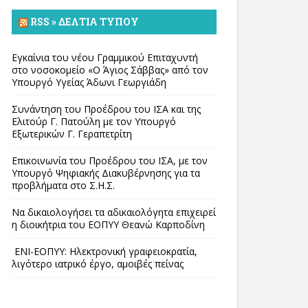
RSS » ΔΕΛΤΊΑ ΤΎΠΟΥ
Εγκαίνια του νέου Γραμμικού Επιταχυντή
στο νοσοκομείο «Ο Άγιος Σάββας» από τον
Υπουργό Υγείας Άδωνι Γεωργιάδη
Συνάντηση του Προέδρου του ΙΣΑ και της
Ελιτούρ Γ. Πατούλη με τον Υπουργό
Εξωτερικών Γ. Γεραπετρίτη
Επικοινωνία του Προέδρου του ΙΣΑ, με τον
Υπουργό Ψηφιακής Διακυβέρνησης για τα
προβλήματα στο Σ.Η.Σ.
Να δικαιολογήσει τα αδικαιολόγητα επιχειρεί
η διοικήτρια του ΕΟΠΥΥ Θεανώ Καρποδίνη
ΕΝΙ-ΕΟΠΥΥ: Ηλεκτρονική γραφειοκρατία,
λιγότερο ιατρικό έργο, αμοιβές πείνας