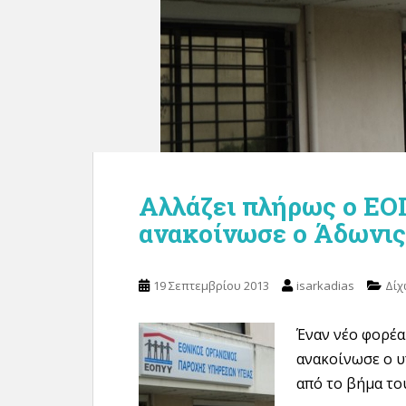
Αλλάζει πλήρως ο ΕΟ
ανακοίνωσε ο Άδωνις
19 Σεπτεμβρίου 2013
isarkadias
Δίχ
Έναν νέο φορέα
ανακοίνωσε ο υ
από το βήμα το