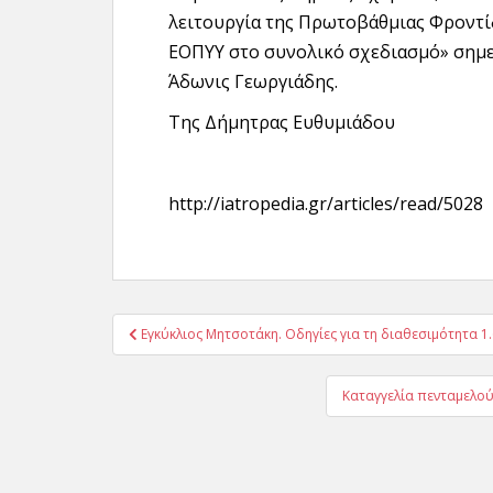
λειτουργία της Πρωτοβάθμιας Φροντίδ
ΕΟΠΥΥ στο συνολικό σχεδιασμό» σημε
Άδωνις Γεωργιάδης.
Της Δήμητρας Ευθυμιάδου
http://iatropedia.gr/articles/read/5028
Πλοήγηση
Εγκύκλιος Μητσοτάκη. Οδηγίες για τη διαθεσιμότητα 1
άρθρων
Καταγγελία πενταμελού