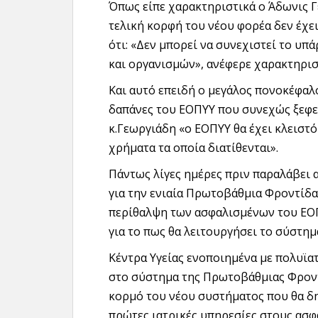
Όπως είπε χαρακτηριστικά ο Άδωνις Γ
τελική κορφή του νέου φορέα δεν έχε
ότι: «Δεν μπορεί να συνεχιστεί το υ
και οργανισμών», ανέφερε χαρακτηρισ
Και αυτό επειδή ο μεγάλος πονοκέφαλο
δαπάνες του ΕΟΠΥΥ που συνεχώς ξεφεύ
κ.Γεωργιάδη «ο ΕΟΠΥΥ θα έχει κλειστ
χρήματα τα οποία διατίθενται».
Πάντως λίγες ημέρες πριν παραλάβει 
για την ενιαία Πρωτοβάθμια Φροντίδα 
περίθαλψη των ασφαλισμένων του ΕΟΠ
για το πως θα λειτουργήσει το σύστημ
Κέντρα Υγείας ενοποιημένα με πολυϊα
στο σύστημα της Πρωτοβάθμιας Φροντί
κορμό του νέου συστήματος που θα δη
πρώτες ιατρικές υπηρεσίες στους ασφ