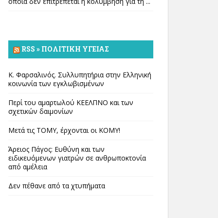
οποία δεν επιτρέπεται η κολύμβηση για τη ...
RSS » ΠΟΛΙΤΙΚΉ ΥΓΕΊΑΣ
Κ. Φαρσαλινός. Συλλυπητήρια στην Ελληνική
κοινωνία των εγκλωβισμένων
Περί του αμαρτωλού ΚΕΕΛΠΝΟ και των
σχετικών δαιμονίων
Μετά τις ΤΟΜΥ, έρχονται οι ΚΟΜΥ!
Άρειος Πάγος: Ευθύνη και των
ειδικευόμενων γιατρών σε ανθρωποκτονία
από αμέλεια
Δεν πέθανε από τα χτυπήματα