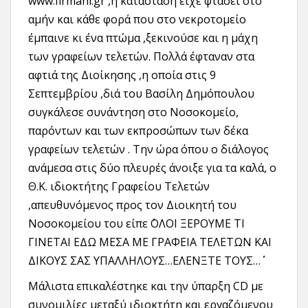
www.firmani.gr ,η κατάσταση είχε φτάσει στο
αμήν και κάθε φορά που στο νεκροτομείο
έμπαινε κι ένα πτώμα ,ξεκινούσε και η μάχη
των γραφείων τελετών. Πολλά έφταναν στα
αφτιά της Διοίκησης ,η οποία στις 9
Σεπτεμβρίου ,διά του Βασίλη Δημόπουλου
συγκάλεσε συνάντηση στο Νοσοκομείο,
παρόντων και των εκπροσώπων των δέκα
γραφείων τελετών . Την ώρα όπου ο διάλογος
ανάμεσα στις δύο πλευρές άνοιξε για τα καλά, ο
Θ.Κ. ιδιοκτήτης Γραφείου Τελετών
,απευθυνόμενος προς τον Διοικητή του
Νοσοκομείου του είπε ΄΄ΟΛΟΙ ΞΕΡΟΥΜΕ ΤΙ
ΓΙΝΕΤΑΙ ΕΔΩ ΜΕΣΑ ΜΕ ΓΡΑΦΕΙΑ ΤΕΛΕΤΩΝ ΚΑΙ
ΔΙΚΟΥΣ ΣΑΣ ΥΠΑΛΛΗΛΟΥΣ…ΕΛΕΝΞΤΕ ΤΟΥΣ…΄΄
Μάλιστα επικαλέστηκε και την ύπαρξη CD με
συνομιλίες μεταξύ ιδιοκτήτη και εργαζόμενου