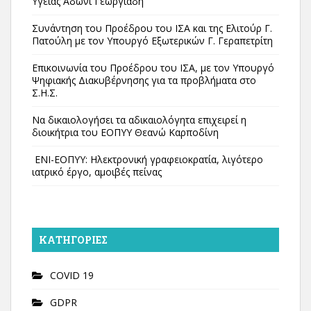
Υγείας Άδωνι Γεωργιάδη
Συνάντηση του Προέδρου του ΙΣΑ και της Ελιτούρ Γ.
Πατούλη με τον Υπουργό Εξωτερικών Γ. Γεραπετρίτη
Επικοινωνία του Προέδρου του ΙΣΑ, με τον Υπουργό
Ψηφιακής Διακυβέρνησης για τα προβλήματα στο
Σ.Η.Σ.
Να δικαιολογήσει τα αδικαιολόγητα επιχειρεί η
διοικήτρια του ΕΟΠΥΥ Θεανώ Καρποδίνη
ΕΝΙ-ΕΟΠΥΥ: Ηλεκτρονική γραφειοκρατία, λιγότερο
ιατρικό έργο, αμοιβές πείνας
KΑΤΗΓΟΡΊΕΣ
COVID 19
GDPR