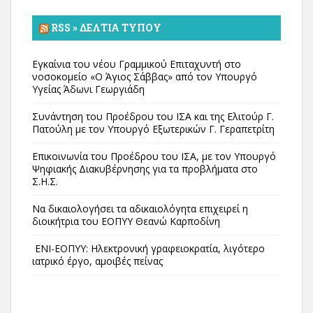
RSS » ΔΕΛΤΊΑ ΤΎΠΟΥ
Εγκαίνια του νέου Γραμμικού Επιταχυντή στο
νοσοκομείο «Ο Άγιος Σάββας» από τον Υπουργό
Υγείας Άδωνι Γεωργιάδη
Συνάντηση του Προέδρου του ΙΣΑ και της Ελιτούρ Γ.
Πατούλη με τον Υπουργό Εξωτερικών Γ. Γεραπετρίτη
Επικοινωνία του Προέδρου του ΙΣΑ, με τον Υπουργό
Ψηφιακής Διακυβέρνησης για τα προβλήματα στο
Σ.Η.Σ.
Να δικαιολογήσει τα αδικαιολόγητα επιχειρεί η
διοικήτρια του ΕΟΠΥΥ Θεανώ Καρποδίνη
ΕΝΙ-ΕΟΠΥΥ: Ηλεκτρονική γραφειοκρατία, λιγότερο
ιατρικό έργο, αμοιβές πείνας