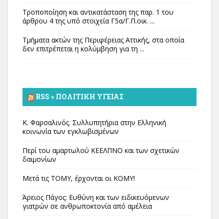
Τροποποίηση και αντικατάσταση της παρ. 1 του
άρθρου 4 της υπό στοιχεία Γ5α/Γ.Π.οικ. ...
Τμήματα ακτών της Περιφέρειας Αττικής, στα οποία
δεν επιτρέπεται η κολύμβηση για τη ...
RSS » ΠΟΛΙΤΙΚΉ ΥΓΕΊΑΣ
Κ. Φαρσαλινός. Συλλυπητήρια στην Ελληνική
κοινωνία των εγκλωβισμένων
Περί του αμαρτωλού ΚΕΕΛΠΝΟ και των σχετικών
δαιμονίων
Μετά τις ΤΟΜΥ, έρχονται οι ΚΟΜΥ!
Άρειος Πάγος: Ευθύνη και των ειδικευόμενων
γιατρών σε ανθρωποκτονία από αμέλεια