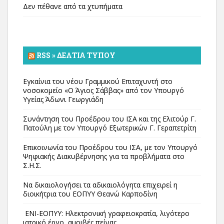
Δεν πέθανε από τα χτυπήματα
RSS » ΔΕΛΤΊΑ ΤΎΠΟΥ
Εγκαίνια του νέου Γραμμικού Επιταχυντή στο
νοσοκομείο «Ο Άγιος Σάββας» από τον Υπουργό
Υγείας Άδωνι Γεωργιάδη
Συνάντηση του Προέδρου του ΙΣΑ και της Ελιτούρ Γ.
Πατούλη με τον Υπουργό Εξωτερικών Γ. Γεραπετρίτη
Επικοινωνία του Προέδρου του ΙΣΑ, με τον Υπουργό
Ψηφιακής Διακυβέρνησης για τα προβλήματα στο
Σ.Η.Σ.
Να δικαιολογήσει τα αδικαιολόγητα επιχειρεί η
διοικήτρια του ΕΟΠΥΥ Θεανώ Καρποδίνη
ΕΝΙ-ΕΟΠΥΥ: Ηλεκτρονική γραφειοκρατία, λιγότερο
ιατρικό έργο, αμοιβές πείνας