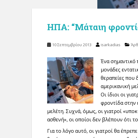
ΗΠΑ: “Μάταιη φροντί
10 Σεπτεμβρίου 2013
isarkadias
Άρ
Ένα σημαντικό 
μονάδες εντατι
θεραπείες που 
αμερικανική με
Οι ίδιοι οι γι
φροντίδα στην ε
μελέτη. Συχνά, όμως, οι γιατροί «υπο
ασθενή», οι οποίοι δεν βλέπουν ότι το
Για το λόγο αυτό, οι γιατροί θα έπρεπ