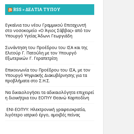
RSS » ΔΕΛΤΊΑ ΤΎΠΟΥ
Εγκαίνια του νέου Γραμμικού Επιταχυντή
στο νοσοκομείο «Ο Άγιος Σάββας» από τον
Υπουργό Υγείας Άδωνι Γεωργιάδη
Συνάντηση του Προέδρου του ΙΣΑ και της
Ελιτούρ Γ. Πατούλη με τον Υπουργό
Εξωτερικών Γ. Γεραπετρίτη
Επικοινωνία του Προέδρου του ΙΣΑ, με τον
Υπουργό Ψηφιακής Διακυβέρνησης για τα
προβλήματα στο Σ.Η.Σ.
Να δικαιολογήσει τα αδικαιολόγητα επιχειρεί
η διοικήτρια του ΕΟΠΥΥ Θεανώ Καρποδίνη
ΕΝΙ-ΕΟΠΥΥ: Ηλεκτρονική γραφειοκρατία,
λιγότερο ιατρικό έργο, αμοιβές πείνας