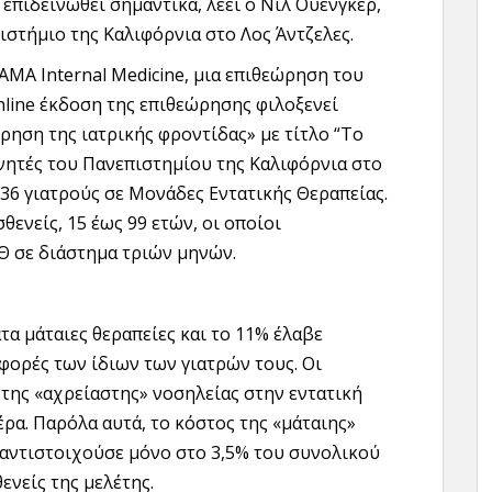
επιδεινωθεί σημαντικά, λέει ο Νιλ Ουένγκερ,
στήμιο της Καλιφόρνια στο Λος Άντζελες.
AMA Internal Medicine, μια επιθεώρηση του
nline έκδοση της επιθεώρησης φιλοξενεί
χρηση της ιατρικής φροντίδας» με τίτλο “Το
υνητές του Πανεπιστημίου της Καλιφόρνια στο
 36 γιατρούς σε Μονάδες Εντατικής Θεραπείας.
θενείς, 15 έως 99 ετών, οι οποίοι
Θ σε διάστημα τριών μηνών.
α μάταιες θεραπείες και το 11% έλαβε
φορές των ίδιων των γιατρών τους. Οι
 της «αχρείαστης» νοσηλείας στην εντατική
έρα. Παρόλα αυτά, το κόστος της «μάταιης»
 αντιστοιχούσε μόνο στο 3,5% του συνολικού
ενείς της μελέτης.