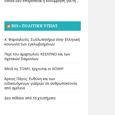
οποία δεν επιτρέπεται η κολύμβηση για τη ...
RSS » ΠΟΛΙΤΙΚΉ ΥΓΕΊΑΣ
Κ. Φαρσαλινός. Συλλυπητήρια στην Ελληνική
κοινωνία των εγκλωβισμένων
Περί του αμαρτωλού ΚΕΕΛΠΝΟ και των
σχετικών δαιμονίων
Μετά τις ΤΟΜΥ, έρχονται οι ΚΟΜΥ!
Άρειος Πάγος: Ευθύνη και των
ειδικευόμενων γιατρών σε ανθρωποκτονία
από αμέλεια
Δεν πέθανε από τα χτυπήματα