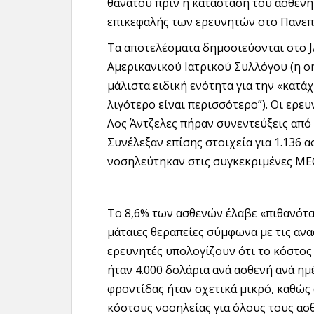
θανάτου πριν η κατάσταση του ασθενή 
επικεφαλής των ερευνητών στο Πανεπι
Τα αποτελέσματα δημοσιεύονται στο J
Αμερικανικού Ιατρικού Συλλόγου (η o
μάλιστα ειδική ενότητα για την «κατά
λιγότερο είναι περισσότερο”). Οι ερε
Λος Άντζελες πήραν συνεντεύξεις από
Συνέλεξαν επίσης στοιχεία για 1.136 ασ
νοσηλεύτηκαν στις συγκεκριμένες ΜΕ
Το 8,6% των ασθενών έλαβε «πιθανότατ
μάταιες θεραπείες σύμφωνα με τις ανα
ερευνητές υπολογίζουν ότι το κόστος
ήταν 4.000 δολάρια ανά ασθενή ανά ημ
φροντίδας ήταν σχετικά μικρό, καθώς
κόστους νοσηλείας για όλους τους ασθ