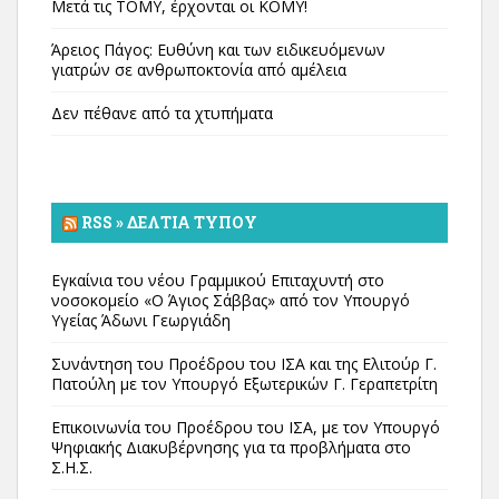
Μετά τις ΤΟΜΥ, έρχονται οι ΚΟΜΥ!
Άρειος Πάγος: Ευθύνη και των ειδικευόμενων
γιατρών σε ανθρωποκτονία από αμέλεια
Δεν πέθανε από τα χτυπήματα
RSS » ΔΕΛΤΊΑ ΤΎΠΟΥ
Εγκαίνια του νέου Γραμμικού Επιταχυντή στο
νοσοκομείο «Ο Άγιος Σάββας» από τον Υπουργό
Υγείας Άδωνι Γεωργιάδη
Συνάντηση του Προέδρου του ΙΣΑ και της Ελιτούρ Γ.
Πατούλη με τον Υπουργό Εξωτερικών Γ. Γεραπετρίτη
Επικοινωνία του Προέδρου του ΙΣΑ, με τον Υπουργό
Ψηφιακής Διακυβέρνησης για τα προβλήματα στο
Σ.Η.Σ.