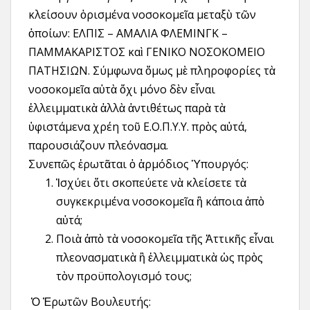
κλείσουν ὁρισμένα νοσοκομεῖα μεταξὺ τῶν
ὁποίων: ΕΛΠΙΣ – ΑΜΑΛΙΑ ΦΛΕΜΙΝΓΚ –
ΠΑΜΜΑΚΑΡΙΣΤΟΣ καὶ ΓΕΝΙΚΟ ΝΟΣΟΚΟΜΕΙΟ
ΠΑΤΗΣΙΩΝ. Σύμφωνα ὅμως μὲ πληροφορίες τὰ
νοσοκομεῖα αὐτὰ ὄχι μόνο δὲν εἶναι
ἐλλειμματικὰ ἀλλὰ ἀντιθέτως παρὰ τὰ
ὑφιστάμενα χρέη τοῦ Ε.Ο.Π.Υ.Υ. πρὸς αὐτά,
παρουσιάζουν πλεόνασμα.
Συνεπῶς ἐρωτᾶται ὁ ἁρμόδιος Ὑπουργός:
Ἰσχύει ὅτι σκοπεύετε νὰ κλείσετε τὰ
συγκεκριμένα νοσοκομεῖα ἢ κάποια ἀπὸ
αὐτά;
Ποιὰ ἀπὸ τὰ νοσοκομεῖα τῆς Ἀττικῆς εἶναι
πλεονασματικὰ ἢ ἐλλειμματικὰ ὡς πρὸς
τὸν προϋπολογισμό τους;
Ὁ Ἐρωτῶν Βουλευτής: