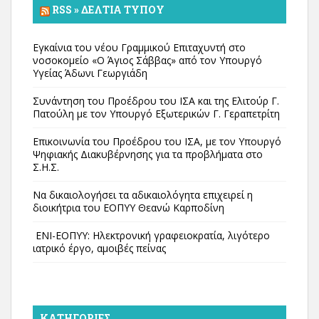
RSS » ΔΕΛΤΊΑ ΤΎΠΟΥ
Εγκαίνια του νέου Γραμμικού Επιταχυντή στο
νοσοκομείο «Ο Άγιος Σάββας» από τον Υπουργό
Υγείας Άδωνι Γεωργιάδη
Συνάντηση του Προέδρου του ΙΣΑ και της Ελιτούρ Γ.
Πατούλη με τον Υπουργό Εξωτερικών Γ. Γεραπετρίτη
Επικοινωνία του Προέδρου του ΙΣΑ, με τον Υπουργό
Ψηφιακής Διακυβέρνησης για τα προβλήματα στο
Σ.Η.Σ.
Να δικαιολογήσει τα αδικαιολόγητα επιχειρεί η
διοικήτρια του ΕΟΠΥΥ Θεανώ Καρποδίνη
ΕΝΙ-ΕΟΠΥΥ: Ηλεκτρονική γραφειοκρατία, λιγότερο
ιατρικό έργο, αμοιβές πείνας
KΑΤΗΓΟΡΊΕΣ