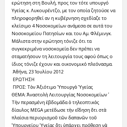
ερώτηση στη Βουλή, προς τον τότε υπουργό
Υγείας κ. Λυκουρέντζο, με τον οποία ζητούσε να
πληροφορηθεί αν η κυβέρνηση σχεδίαζε το
κλείσιμο 4 Νοσοκομείων ανάμεσα σε αυτά του
Νοσοκομείου Πατησίων και του Αμ. Φλέμινγκ.
Μάλιστα στην ερώτηση τόνιζε ότι τα
συγκεκριμένα νοσοκομεία δεν πρέπει να
σταματήσουν τη λειτουργία τους αφού όπως ο
ίδιος τόνιζε έχουν και οικονομικό πλεόνασμα.
Ἀθήνα, 23 Ἰουλίου 2012
ΕΡΩΤΗΣΗ
ΠΡΟΣ: Τὸν Ἀξιότιμο Ὑπουργὸ Ὑγείας
ΘΕΜΑ: ΄΄Ἀναστολὴ Λειτουργίας Νοσοκομείων΄΄
Τὴν περασμένη ἑβδομάδα ὁ τηλεοπτικὸς
δίαυλος MEGA μετέδωσε τὴν εἴδηση ὅτι στὰ
πλαίσια περιορισμοῦ τῶν δαπανῶν τοῦ
Ὑπουργείου Ὑγείας ὅτι ὑπάρχει πρόθεση νὰ