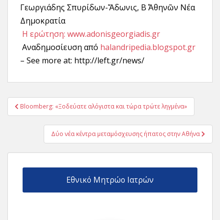
Γεωργιάδης Σπυρίδων-Ἄδωνις, Β΄ Ἀθηνῶν Νέα
Δημοκρατία
Η ερώτηση: www.adonisgeorgiadis.gr
Αναδημοσίευση από
halandripedia.blogspot.gr
– See more at: http://left.gr/news/
Πλοήγηση
Bloomberg: «Ξοδεύατε αλόγιστα και τώρα τρώτε ληγμένα»
άρθρων
Δύο νέα κέντρα μεταμόσχευσης ήπατος στην Αθήνα
Εθνικό Μητρώο Ιατρών