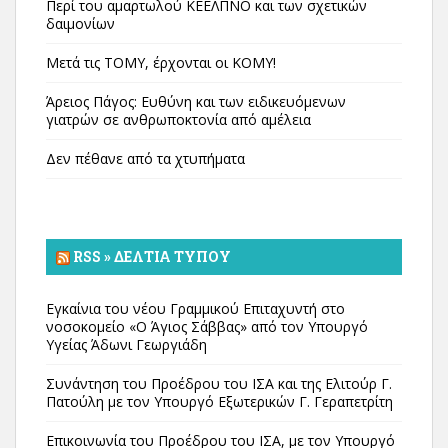
Περί του αμαρτωλού ΚΕΕΛΠΝΟ και των σχετικών
δαιμονίων
Μετά τις ΤΟΜΥ, έρχονται οι ΚΟΜΥ!
Άρειος Πάγος: Ευθύνη και των ειδικευόμενων
γιατρών σε ανθρωποκτονία από αμέλεια
Δεν πέθανε από τα χτυπήματα
RSS » ΔΕΛΤΊΑ ΤΎΠΟΥ
Εγκαίνια του νέου Γραμμικού Επιταχυντή στο
νοσοκομείο «Ο Άγιος Σάββας» από τον Υπουργό
Υγείας Άδωνι Γεωργιάδη
Συνάντηση του Προέδρου του ΙΣΑ και της Ελιτούρ Γ.
Πατούλη με τον Υπουργό Εξωτερικών Γ. Γεραπετρίτη
Επικοινωνία του Προέδρου του ΙΣΑ, με τον Υπουργό