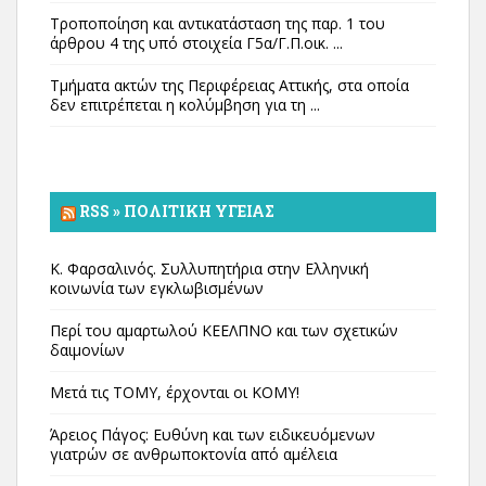
Τροποποίηση και αντικατάσταση της παρ. 1 του
άρθρου 4 της υπό στοιχεία Γ5α/Γ.Π.οικ. ...
Τμήματα ακτών της Περιφέρειας Αττικής, στα οποία
δεν επιτρέπεται η κολύμβηση για τη ...
RSS » ΠΟΛΙΤΙΚΉ ΥΓΕΊΑΣ
Κ. Φαρσαλινός. Συλλυπητήρια στην Ελληνική
κοινωνία των εγκλωβισμένων
Περί του αμαρτωλού ΚΕΕΛΠΝΟ και των σχετικών
δαιμονίων
Μετά τις ΤΟΜΥ, έρχονται οι ΚΟΜΥ!
Άρειος Πάγος: Ευθύνη και των ειδικευόμενων
γιατρών σε ανθρωποκτονία από αμέλεια