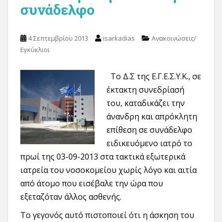
συνάδελφο
4 Σεπτεμβρίου 2013
isarkadias
Ανακοινώσεις/
Εγκύκλιοι
Το Δ.Σ της Ε.Γ.Ε.Σ.Υ.Κ., σε
έκτακτη συνεδρίασή
του, καταδικάζει την
άνανδρη και απρόκλητη
επίθεση σε συνάδελφο
ειδικευόμενο ιατρό το
πρωί της 03-09-2013 στα τακτικά εξωτερικά
ιατρεία του νοσοκομείου χωρίς λόγο και αιτία
από άτομο που εισέβαλε την ώρα που
εξεταζόταν άλλος ασθενής.
Το γεγονός αυτό πιστοποιεί ότι η άσκηση του