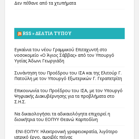
Δεν πέθανε από τα χτυπήματα
RSS » ΔΕΛΤΊΑ ΤΎΠΟΥ
Εγκαίνια του νέου Γραμμικού Επιταχυντή στο
νοσοκομείο «Ο Άγιος Σάββας» από τον Υπουργό
Υγείας Άδωνι Γεωργιάδη
Συνάντηση του Προέδρου του ΙΣΑ και της Ελιτούρ Γ.
Πατούλη με τον Υπουργό Εξωτερικών Γ. Γεραπετρίτη
Επικοινωνία του Προέδρου του ΙΣΑ, με τον Υπουργό
Ψηφιακής Διακυβέρνησης για τα προβλήματα στο
Σ.Η.Σ.
Να δικαιολογήσει τα αδικαιολόγητα επιχειρεί η
διοικήτρια του ΕΟΠΥΥ Θεανώ Καρποδίνη
ΕΝΙ-ΕΟΠΥΥ: Ηλεκτρονική γραφειοκρατία, λιγότερο
ιατρικό έργο, αμοιβές πείνας