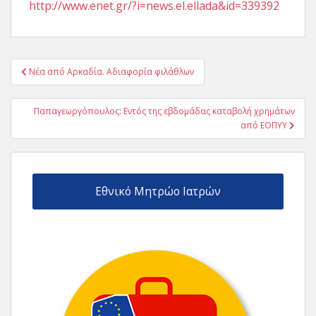
http://www.enet.gr/?i=news.el.ellada&id=339392
Πλοήγηση
Νέα από Αρκαδία. Αδιαφορία φιλάθλων
άρθρων
Παπαγεωργόπουλος: Εντός της εβδομάδας καταβολή χρημάτων
από ΕΟΠΥΥ
Εθνικό Μητρώο Ιατρών