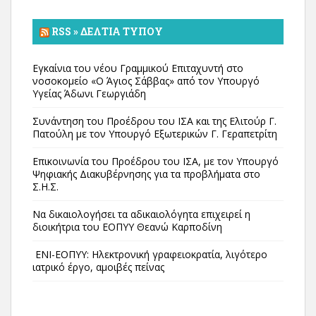
RSS » ΔΕΛΤΊΑ ΤΎΠΟΥ
Εγκαίνια του νέου Γραμμικού Επιταχυντή στο
νοσοκομείο «Ο Άγιος Σάββας» από τον Υπουργό
Υγείας Άδωνι Γεωργιάδη
Συνάντηση του Προέδρου του ΙΣΑ και της Ελιτούρ Γ.
Πατούλη με τον Υπουργό Εξωτερικών Γ. Γεραπετρίτη
Επικοινωνία του Προέδρου του ΙΣΑ, με τον Υπουργό
Ψηφιακής Διακυβέρνησης για τα προβλήματα στο
Σ.Η.Σ.
Να δικαιολογήσει τα αδικαιολόγητα επιχειρεί η
διοικήτρια του ΕΟΠΥΥ Θεανώ Καρποδίνη
ΕΝΙ-ΕΟΠΥΥ: Ηλεκτρονική γραφειοκρατία, λιγότερο
ιατρικό έργο, αμοιβές πείνας