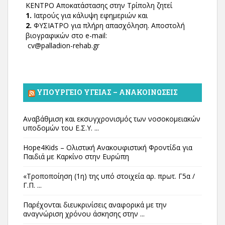
ΚΕΝΤΡΟ Αποκατάστασης στην Τρίπολη ζητεί
1.
Ιατρούς για κάλυψη εφημεριών και
2.
ΦΥΣΙΑΤΡΟ για πλήρη απασχόληση. Αποστολή
βιογραφικών στο e-mail:
cv@palladion-rehab.gr
ΥΠΟΥΡΓΕΊΟ ΥΓΕΊΑΣ – ΑΝΑΚΟΙΝΏΣΕΙΣ
Αναβάθμιση και εκσυγχρονισμός των νοσοκομειακών
υποδομών του Ε.Σ.Υ. ...
Hope4Kids – Ολιστική Ανακουφιστική Φροντίδα για
Παιδιά με Καρκίνο στην Ευρώπη
«Τροποποίηση (1η) της υπό στοιχεία αρ. πρωτ. Γ5α /
Γ.Π. ...
Παρέχονται διευκρινίσεις αναφορικά με την
αναγνώριση χρόνου άσκησης στην ...