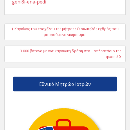
geni8i-ena-pedi
Πλοήγηση
Καρκίνος του τραχήλου της μήτρας : Ο σιωπηλός εχθρός που
άρθρων
μπορούμε να νικήσουμε!!
3.000 βότανα με αντικαρκινική δράση στο… οπλοστάσιο της
φύσης!
Εθνικό Μητρώο Ιατρών