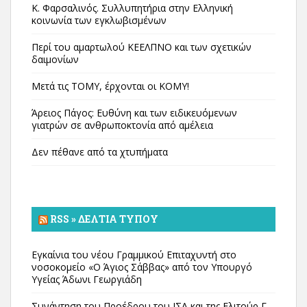
Κ. Φαρσαλινός. Συλλυπητήρια στην Ελληνική
κοινωνία των εγκλωβισμένων
Περί του αμαρτωλού ΚΕΕΛΠΝΟ και των σχετικών
δαιμονίων
Μετά τις ΤΟΜΥ, έρχονται οι ΚΟΜΥ!
Άρειος Πάγος: Ευθύνη και των ειδικευόμενων
γιατρών σε ανθρωποκτονία από αμέλεια
Δεν πέθανε από τα χτυπήματα
RSS » ΔΕΛΤΊΑ ΤΎΠΟΥ
Εγκαίνια του νέου Γραμμικού Επιταχυντή στο
νοσοκομείο «Ο Άγιος Σάββας» από τον Υπουργό
Υγείας Άδωνι Γεωργιάδη
Συνάντηση του Προέδρου του ΙΣΑ και της Ελιτούρ Γ.