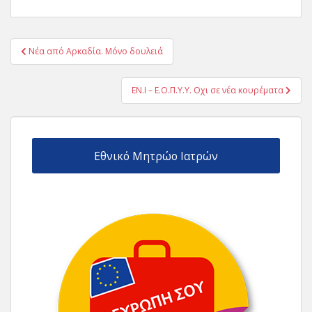
Πλοήγηση
Νέα από Αρκαδία. Μόνο δουλειά
άρθρων
ΕΝ.Ι – Ε.Ο.Π.Υ.Υ. Οχι σε νέα κουρέματα
Εθνικό Μητρώο Ιατρών